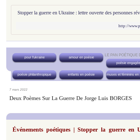
http://www.
LE PAN POÉTIQUE
pour l'ukraine
amour en poésie
poésie engagé
poésie philanthropique
enfants en poésie
muses et féminins en
7 mars 2022
Deux Poèmes Sur La Guerre De Jorge Luis BORGES
Événements poétiques | Stopper la guerre en Uk