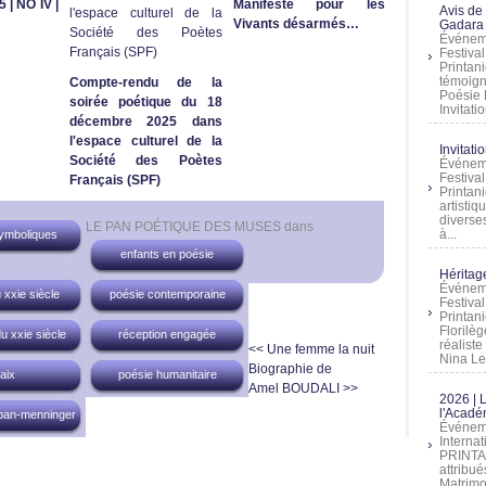
| NO IV |
Manifeste pour les
Avis de
Vivants désarmés…
Gadara 
Événeme
Festiva
Printani
témoign
Compte-rendu de la
Poésie 
soirée poétique du 18
Invitatio
décembre 2025 dans
l'espace culturel de la
Invitati
Société des Poètes
Événeme
Festiva
Français (SPF)
Printani
artistiq
diverses
LE PAN POÉTIQUE DES MUSES
dans
à...
ymboliques
enfants en poésie
Héritage
Événeme
 xxie siècle
poésie contemporaine
Festiva
Printan
Florilè
u xxie siècle
réception engagée
réalist
<< Une femme la nuit
Nina Lem
Biographie de
aix
poésie humanitaire
Amel BOUDALI >>
2026 | 
l'Acadé
rban-menninger
Événeme
Interna
PRINTAN
attribu
Matrimo