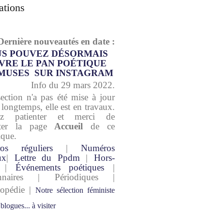
ations
Dernière nouveautés en date :
S POUVEZ DÉSORMAIS
VRE LE PAN POÉTIQUE
MUSES SUR INSTAGRAM
Info du 29 mars 2022.
section n'a pas été mise à jour
 longtemps, elle est en travaux.
lez patienter et merci de
lter la page
Accueil
de ce
ique.
os réguliers
|
Numéros
ux
|
Lettre du Ppdm
|
Hors-
|
Événements poétiques
|
onnaires | Périodiques |
lopédie |
Notre sélection féministe
 blogues... à visiter