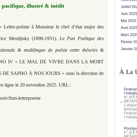
pacifique, illustré & inédit
Juillet 2
Juin 202
Mai 202
 Lettre-poème à Monsieur le chef d’état major des
Avril 202
Mars 20
urice Mendjisky (1890-1951),
Le Pan Poétique des
Février 
Janvier 
ationale & multilingue de poésie entre théories &
 NO IV « LE MAL DE VIVRE DANS LA MORT
À La 
 SAPHO À NOS JOURS » sous la direction de
en ligne le 20 novembre 2025. URL :
Festival
l’initia
N° III
noiv/fum-lettrepoeme
MÉTAPO
Critique
témoign
Festival
l’initia
Pourquoi
N° III
MÉTAPO