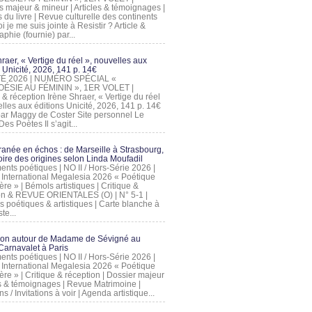
s majeur & mineur | Articles & témoignages |
s du livre | Revue culturelle des continents
 je me suis jointe à Resistir ? Article &
phie (fournie) par...
raer, « Vertige du réel », nouvelles aux
 Unicité, 2026, 141 p. 14€
 ÉTÉ 2026 | NUMÉRO SPÉCIAL «
ÉSIE AU FÉMININ », 1ER VOLET |
 & réception Irène Shraer, « Vertige du réel
lles aux éditions Unicité, 2026, 141 p. 14€
 par Maggy de Coster Site personnel Le
es Poètes Il s’agit...
ranée en échos : de Marseille à Strasbourg,
ire des origines selon Linda Moufadil
nts poétiques | NO II / Hors-Série 2026 |
l International Megalesia 2026 « Poétique
ère » | Bémols artistiques | Critique &
on & REVUE ORIENTALES (O) | N° 5-1 |
s poétiques & artistiques | Carte blanche à
te...
ion autour de Madame de Sévigné au
arnavalet à Paris
nts poétiques | NO II / Hors-Série 2026 |
l International Megalesia 2026 « Poétique
ère » | Critique & réception | Dossier majeur
les & témoignages | Revue Matrimoine |
ons / Invitations à voir | Agenda artistique...