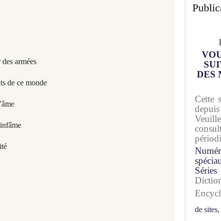
Public
VOU
r des armées
SUI
DES 
nts de ce monde
Cette 
d’âme
depuis
Veuil
 infâme
consu
périod
ité
Numér
spécia
Séries
Dicti
Encyc
de sites,