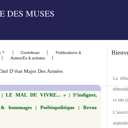
Bienv
s ?
Contribuer
Publications &
AuteurEs & artistes
Chef D’état Major Des Armées
La rédac
éditoria
 LE MAL DE VIVRE... » | S’indigner,
ce site 
es & hommages | Poébiopolitique | Revue
L’asso
septemb