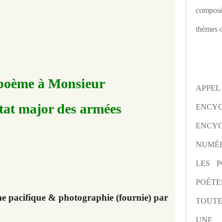
composé
thèmes d
-poème à Monsieur
APPE
état major des armées
ENCY
ENCYC
NUMÉR
LES P
POÈTE
e pacifique & photographie (fournie) par
TOUTE
UNE 