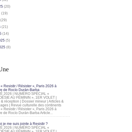
025
(20)
5
(19)
5
(29)
5
(21)
25
(14)
2025
(5)
2025
(8)
Une
 « Resistir / Résister », Paris 2026 à
tive de Rocío Durán-Barba
 ÉTÉ 2026 | NUMÉRO SPÉCIAL «
ÉSIE AU FÉMININ », 1ER VOLET |
 & réception | Dossier mineur | Articles &
ages | Revue culturelle des continents
 « Resistir / Résister », Paris 2026 à
tive de Rocío Durán-Barba Article...
 je me suis jointe à Resistir ?
 ÉTÉ 2026 | NUMÉRO SPÉCIAL «
ÉSIE AU FÉMININ », 1ER VOLET |