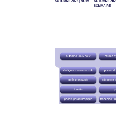
AUTOMNE 2025 | NO IV
AUTOMNE 2025 
SOMMAIRE
automne 2025 no iv
muses s
s'indigner - soutenir - etc.
poésie du
poésie engagée
réception d
libertés
p
poésie philanthropique
françoise u