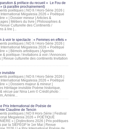
 parution & préface du recueil « Le Fou de
» (à paraître prochainement)
nts poétiques | NO II / Hors-Série 2026 |
l International Megalesia 2026 « Poétique
ère » | Dossier mineur | Articles &
ages | Métiers du livre | Philosophies &
Revue Culturelle des Continents /
ns à lire |...
on à voir le spectacle : « Femmes en effets »
nts poétiques | NO II / Hors-Série 2026 |
l International Megalesia 2026 « Poétique
ère » | Bémols artistiques | Agenda
ue & poétique / Invitations à voir / Annonces
 | Revue culturelle des continents Invitation
 invisible
nts poétiques | NO II / Hors-Série 2026 |
l International Megalesia 2026 « Poétique
ière » | Dossiers majeur & mineur |
ges Héritage invisible Poème historique,
e & vécue par Nina Lem © Crédit photo :
, Arrière...
Le Prix International de Poésie de
mie Claudine de Tencin
nts poétiques | NO II Hors-Série | Festival
tional Megalesia 2026 « POÉTIQUE
IÈRE » | Distinctions 2026 | Prix poétiques
és par la SIÉFÉGP le 1er Mai | Revue
ine 2026 | Le Prix International Poésie de