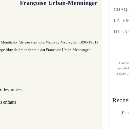
Françoise Urban-Menninger
CHAQU
LA VI
DE LA 
e Mendjisky (de son vrai nom Maurycy Mędrzycki, 1890-1951)
ge libre de droits fournie par Françoise Urban-Menninger.
Crédit
mondiale
réalisée 
r des armées
Reche
s enfants