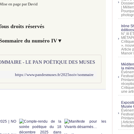
Dossier
Mise en page par David
| Métier
Pourquoi
photogra
ous droits réservés
Irène Sh
éditions
N° III
MÉTAPO
 Sommaire du numéro IV▼
Critique
», nouve
Article
Manoir D
 SOMMAIRE - LE PAN POÉTIQUE DES MUSES
Méditer
la mémo
Événeme
https://www.pandesmuses.fr/2025noiv/sommaire
Festiva
Printani
récepti
Critique
une artis
Exposit
Musée C
Événeme
Festiva
Printani
| Artic
Invitati