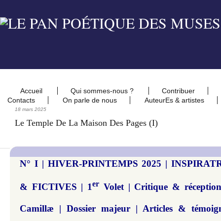
Accueil
Qui sommes-nous ?
Contribuer
Contacts
On parle de nous
AuteurEs & artistes
18 mars 2025
Le Temple De La Maison Des Pages (I)
N° I | HIVER-PRINTEMPS 2025 | INSPIRA
er
& FICTIVES | 1
Volet | Critique & réceptio
Camillæ | Dossier majeur | Articles & tém