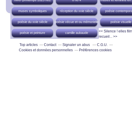
hiver-printemps 2025 no1
o no 4
muses et féminins en
muses symboliques
réception du xxie siècle
poésie contempora
poésie du xxie siècle
poésie vécue et-ou mémorielle
poésie visuelle
<< Silence ! elles fil
poésie et peinture
camille aubaude
recueil... >>
Top articles
Contact
Signaler un abus
C.G.U.
Cookies et données personnelles
Préférences cookies