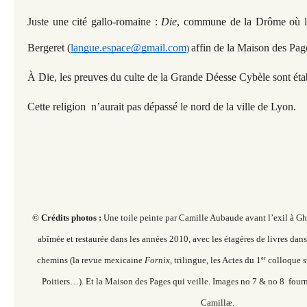
Juste une cité gallo-romaine :
Die
, commune de la Drôme
où 
Bergeret (
langue.espace@gmail.com
affin de la Maison des Page
)
À Die, les preuves du culte de la Grande Déesse Cybèle sont étab
Cette religion n’aurait pas dépassé le nord de la ville de Lyon.
© Crédits photos :
Une toile peinte par Camille Aubaude avant l’exil à Gha
abîmée et restaurée dans les années 2010, avec les étagères de livres dans
er
chemins (la revue mexicaine
Fornix
, trilingue, les Actes du 1
colloque s
Poitiers…). Et la Maison des Pages qui veille. I
mages no 7 & no 8 fourn
Camillæ.