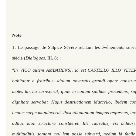
Note
1. Le passage de Sulpice Sévère relatant les événements sur
siècle (
Dialogues
, III, 8) :
"
In VICO autem AMBATIENSI, id est CASTELLO ILLO VETERI
habitatur a fratribus, idolum noveratis grandi opere construc
moles turrita surrexerat, quae in conum sublime procedens, sup
dignitate servabat. Hujus destructionem Marcello, ibidem cons
beatus saepe mandaverat. Post aliquantum tempus regressus, inc
adhuc idoli structura constiteret. Ille causatus, vix milita
multitudinis, tantam mol lem posse subverti, nedum id facile 