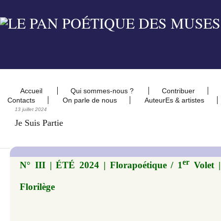
Accueil
Qui sommes-nous ?
Contribuer
Contacts
On parle de nous
AuteurEs & artistes
13 juillet 2024
Je Suis Partie
er
N° III | ÉTÉ 2024 | Florapoétique / 1
Volet |
Florilège