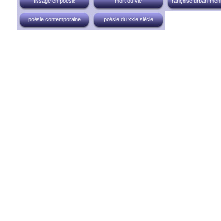
tissage en poésie
mort ou vie
françoise urban-men
poésie contemporaine
poésie du xxie siècle