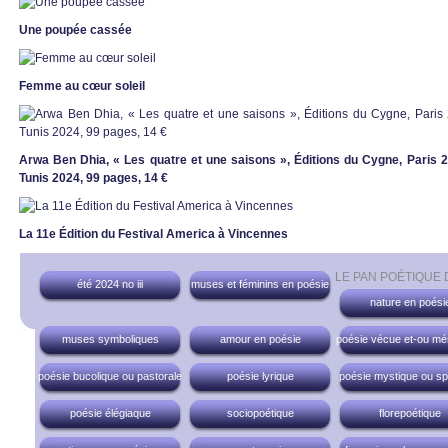
Une poupée cassée
Femme au cœur soleil
Arwa Ben Dhia, « Les quatre et une saisons », Éditions du Cygne, Paris 
Tunis 2024, 99 pages, 14 €
La 11e Édition du Festival America à Vincennes
LE PAN POÉTIQUE
été 2024 no iii
muses et féminins en poésie
nature en poési
muses symboliques
amour en poésie
poésie vécue et-ou mé
poésie bucolique ou pastorale
poésie lyrique
poésie mystique ou spir
poésie élégiaque
sociopoétique
florepoétique