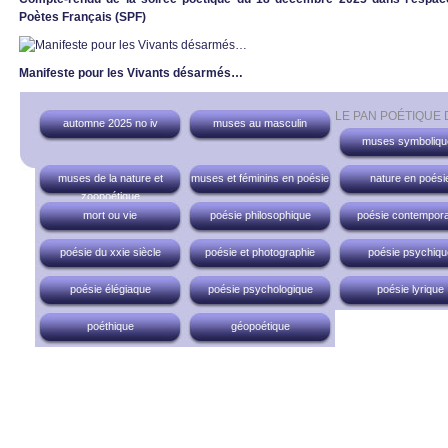
Poètes Français (SPF)
Manifeste pour les Vivants désarmés…
LE PAN POÉTIQUE
automne 2025 no iv
muses au masculin
muses symboliqu
muses de la nature et
muses et féminins en poésie
nature en poési
zoopoétique
mort ou vie
poésie philosophique
poésie contempora
poésie du xxie siècle
poésie et photographie
poésie psychiqu
poésie élégiaque
poésie psychologique
poésie lyrique
poéthique
géopoétique