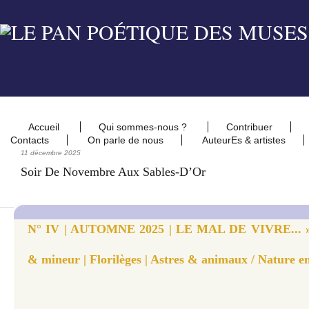
Accueil
Qui sommes-nous ?
Contribuer
Contacts
On parle de nous
AuteurEs & artistes
11 décembre 2025
Soir De Novembre Aux Sables-D’Or
N° IV | AUTOMNE 2025 | LE MAL DE VIVRE... » 
& mineur | Florilèges | Astres & animaux / Nature e