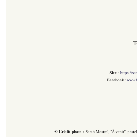
T
Site
:
https://s
Facebook
:
www.f
© Crédit
photo :
Sarah Mostrel, "À venir", pastel