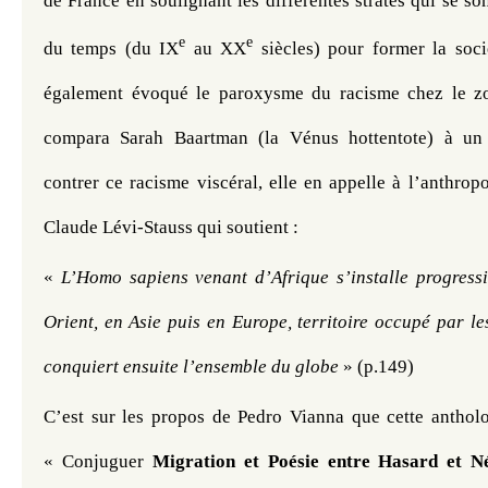
de France en soulignant les différentes strates qui se son
e
e
du temps (du IX
 au XX
 siècles) pour former la socié
également évoqué le paroxysme du racisme chez le zoo
compara Sarah Baartman (la Vénus hottentote) à un 
contrer ce racisme viscéral, elle en appelle à l’anthrop
Claude Lévi-Stauss qui soutient :
« 
L’Homo sapiens venant d’Afrique s’installe progres
Orient, en Asie puis en Europe, territoire occupé par l
conquiert ensuite l’ensemble du globe
 » (p.149)
C’est sur les propos de Pedro Vianna que cette antholo
« Conjuguer 
Migration et Poésie entre Hasard et Né