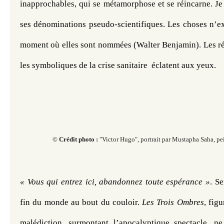
inapprochables, qui se métamorphose et se réincarne. Je
ses dénominations pseudo-scientifiques. Les choses n’exi
moment où elles sont nommées (Walter Benjamin). Les réali
les symboliques de la crise sanitaire  éclatent aux yeux. 
©
Crédit photo :
"Victor Hugo",
portrait par Mustapha Saha, pei
« Vous qui entrez ici, abandonnez toute espérance »
. S
fin du monde au bout du couloir. 
Les Trois Ombres
, figu
malédiction, surmontant l’apocalyptique spectacle, n