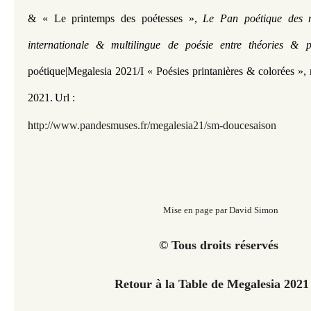
&
« Le printemps des poétesses
»
,
Le Pan poétique des m
internationale & multilingue de poésie entre théories & 
poétique|Megalesia 2021/I
«
Poésies printanières & colorées »
,
2021.
Url :
h
ttp://www.pandesmuses.fr/megalesia21/sm-doucesaison
Mise en page par David Simon
© Tous droits réservés
Retour à la Table de Megalesia 202