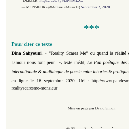
DEEZER:
https://t.co/7pM3NYMLXO
— MONSIEUR (@MonsieurMusicFr)
September 2, 2020
***
Pour citer ce texte
,
Dina Sahyouni
« "Reality Scares Me" ou quand la réalité d
l'amour nous font peur », texte inédit,
Le Pan poétique des 
internationale & multilingue de poésie entre théories & pratique
en ligne le 16 septembre 2020. Url :
http://www.pandesmus
realityscaresme-monsieur
Mise en page par David Simon