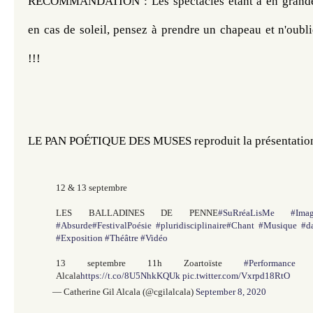
RECOMMANDATION : Les spectacles étant à en grande pa
en cas de soleil, pensez à prendre un chapeau et n'oubl
!!!
LE PAN POÉTIQUE DES MUSES reproduit la présentation r
12 & 13 septembre
LES BALLADINES DE PENNE
#SuRréaLisMe
#Imag
#Absurde
#FestivalPoésie
#pluridisciplinaire
#Chant
#Musique
#d
#Exposition
#Théâtre
#Vidéo
13 septembre 11h Zoartoïste
#Performance
Ca
Alcala
https://t.co/8U5NhkKQUk
pic.twitter.com/Vxrpd18RtO
— Catherine Gil Alcala (@cgilalcala)
September 8, 2020