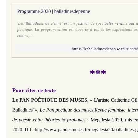
Programme 2020 | balladinesdepenne
'Les Balladines de Penne' est un festival de spectacles vivants qui m
poétique. La programmation est ouverte à toutes les expressions arti
contes, ...
https://lesballadinesdepen.wixsite.co
***
Pour citer ce texte
,
Le PAN POÉTIQUE DES MUSES
« L'artiste Catherine Gil
Balladines"»
, Le Pan poétique des muses|Revue féministe, inter
de poésie entre théories & pratiques
: Megalesia 2020, mis en
2020. Url :
http://www.pandesmuses.fr/megalesia20/balladines-gi