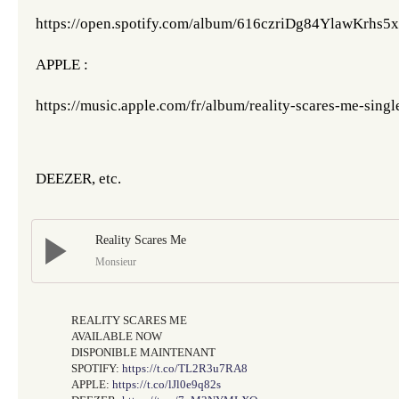
https://open.spotify.com/album/616czriDg84YlawKrhs5
APPLE : 
https://music.apple.com/fr/album/reality-scares-me-sin
DEEZER, etc. 
Reality Scares Me
Monsieur
REALITY SCARES ME
AVAILABLE NOW
DISPONIBLE MAINTENANT
SPOTIFY:
https://t.co/TL2R3u7RA8
APPLE:
https://t.co/lJl0e9q82s