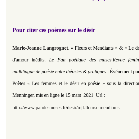
***
Pour citer ces poèmes sur le désir
Marie-Jeanne Langrognet,
« Fleurs et Mendiants
»
&
«
Le dé
,
d'amour inédits
Le Pan poétique des muses|Revue féminis
multilingue de poésie entre théories & pratiques
: Événement poé
Poètes « Les femmes et le désir en poésie » sous la directi
Menninger, mis en ligne le 15 mars 2021.
Url :
h
ttp://www.pandesmuses.fr/desir/mjl-fleursetmendiants