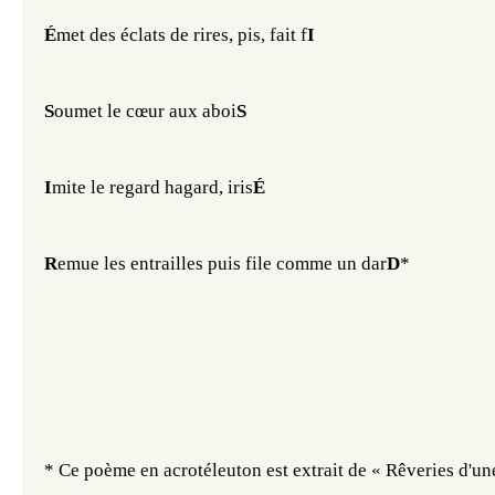
É
met des éclats de rires, pis, fait f
I
S
oumet le cœur aux aboi
S
I
mite le regard hagard, iris
É
R
emue les entrailles puis file comme un dar
D
*
* Ce poème en acrotéleuton est extrait de 
« Rêveries d'un