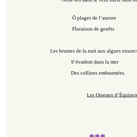
         Ô plages de l’aurore
                                                 Floraison de genêts
                               Les brumes de la nuit aux algues ensor
                                                S’évadent dans la mer
                                                Des collines embaumées. 
Les Oiseaux d’Équino