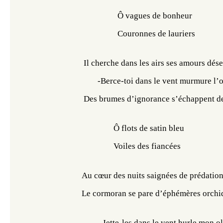
                                                 Ô vagues de bonheur
                                                 Couronnes de lauriers
                                Il cherche dans les airs ses amours dés
                                       -Berce-toi dans le vent murmure l
                                Des brumes d’ignorance s’échappent 
                                               Ô flots de satin bleu
                                               Voiles des fiancées
                               Au cœur des nuits saignées de prédati
                               Le cormoran se pare d’éphémères orch
-Jette-les dans le vent hurle mon ol