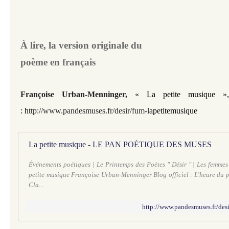
À lire, la version originale du
poème en français
Françoise Urban-Menninger
,
« La petite musique
»
:
h
ttp://www.pandesmuses.fr/desir/fum-l
apetitemusique
La petite musique - LE PAN POÉTIQUE DES MUSES
Événements poétiques | Le Printemps des Poètes " Désir " | Les femmes
petite musique Françoise Urban-Menninger Blog officiel : L'heure du
Cla...
http://www.pandesmuses.fr/des