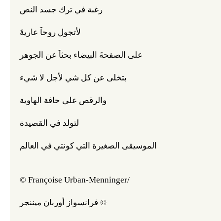
رغبة في ترك جسد النص
لأتجول روحاََ عاريةََ
على الصفحةَ البيضاء بحثاََ عن الجوهر
بتخلى عن كل شي لأجل لا شيء
والرقص على حافة الهاوية
لتولد في القصيدة
الموسيقى الصغيرة التي كونتي في العالم
© Françoise Urban-Menninger/
فرانسواز أوربان ميننجر ©