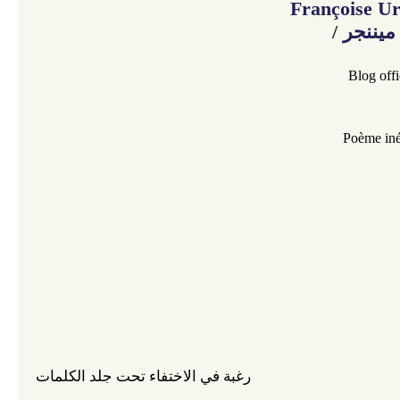
Françoise U
/
ميننجر
Blog offi
Poème inéd
رغبة في الاختفاء تحت جلد الكلمات