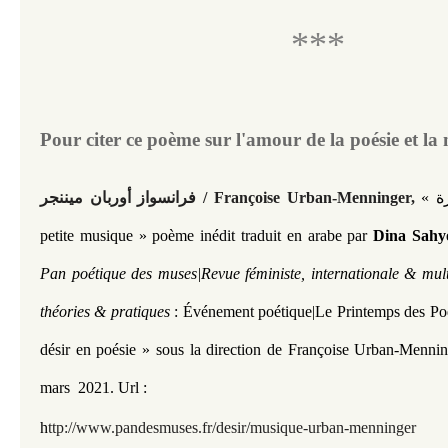
***
Pour citer ce poème sur l'amour de la poésie et l
« الموسيقى الصغيرة / La
فرانسواز أوربان ميننجر / Françoise Urban-Menninger,
petite musique
» poème inédit traduit en arabe par
Dina Sahy
Pan poétique des muses|Revue féministe, internationale & mult
théories & pratiques
: Événement poétique|
Le Printemps des Po
désir en poésie » sous la direction de Françoise Urban-Mennin
mars 2021.
Url :
h
ttp://www.pandesmuses.fr/desir/musique-urban-menninger