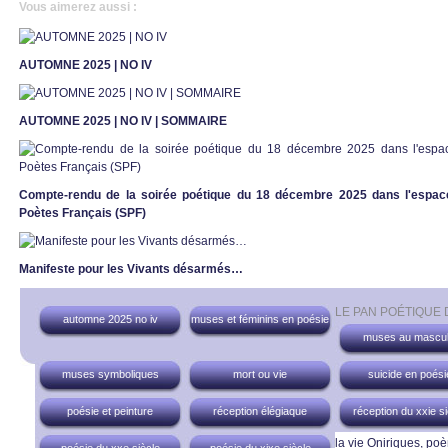
Vous aimerez aussi :
AUTOMNE 2025 | NO IV
AUTOMNE 2025 | NO IV | SOMMAIRE
Compte-rendu de la soirée poétique du 18 décembre 2025 dans l'espace
Poètes Français (SPF)
Manifeste pour les Vivants désarmés…
LE PAN POÉTIQUE
automne 2025 no iv
muses et féminins en poésie
muses au mascul
muses symboliques
mort ou vie
suicide en poési
poésie et peinture
réception élégiaque
réception du xxie si
la vie
Oniriques, poè