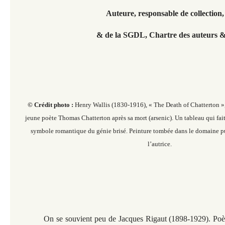
Auteure, responsable de collectio
& de la SGDL,
Chartre des auteurs & 
© Crédit photo :
Henry Wallis (1830-1916), « The Death of Chatterton »,
jeune poète Thomas Chatterton après sa mort (arsenic). Un tableau qui fai
symbole romantique du génie brisé. Peinture tombée dans le domaine pu
l’autrice.
On se souvient peu de Jacques Rigaut (1898-1929). Poèt