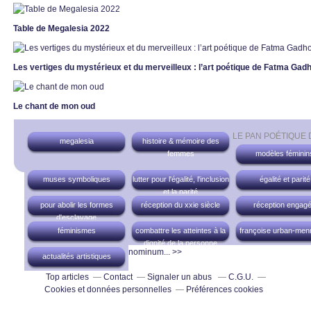
Table de Megalesia 2022
Les vertiges du mystérieux et du merveilleux : l’art poétique de Fatma Ga
Le chant de mon oud
LE PAN POÉTIQUE
megalesia
histoire & mémoire des
femmes
modèles féminin
muses symboliques
lutter pour l'égalité, l'inclusion
égalité et parité
et la parité
pour abolir les formes
réception du xxie siècle
réception engag
d'esclavage
féminismes
combattre les atteintes à la
françoise urban-men
dignité de la personne
nominum... >>
actualités artistiques
Top articles
Contact
Signaler un abus
C.G.U.
Cookies et données personnelles
Préférences cookies