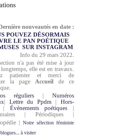
ations
Dernière nouveautés en date :
S POUVEZ DÉSORMAIS
VRE LE PAN POÉTIQUE
MUSES SUR INSTAGRAM
Info du 29 mars 2022.
section n'a pas été mise à jour
 longtemps, elle est en travaux.
lez patienter et merci de
lter la page
Accueil
de ce
ique.
os réguliers
|
Numéros
ux
|
Lettre du Ppdm
|
Hors-
|
Événements poétiques
|
onnaires | Périodiques |
lopédie |
Notre sélection féministe
 blogues... à visiter