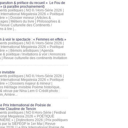
 parution & préface du recueil « Le Fou de
» (à paraître prochainement)
nts poétiques | NO II / Hors-Série 2026 |
l International Megalesia 2026 « Poétique
ère » | Dossier mineur | Articles &
ages | Métiers du livre | Philosophies &
Revue Culturelle des Continents /
ns à lire |...
on à voir le spectacle : « Femmes en effets »
nts poétiques | NO II / Hors-Série 2026 |
l International Megalesia 2026 « Poétique
ère » | Bémols artistiques | Agenda
ue & poétique / Invitations à voir / Annonces
 | Revue culturelle des continents Invitation
 invisible
nts poétiques | NO II / Hors-Série 2026 |
l International Megalesia 2026 « Poétique
ière » | Dossiers majeur & mineur |
ges Héritage invisible Poème historique,
e & vécue par Nina Lem © Crédit photo :
, Arrière...
Le Prix International de Poésie de
mie Claudine de Tencin
nts poétiques | NO II Hors-Série | Festival
tional Megalesia 2026 « POÉTIQUE
IÈRE » | Distinctions 2026 | Prix poétiques
és par la SIÉFÉGP le 1er Mai | Revue
ine 2026 | Le Prix International Poésie de