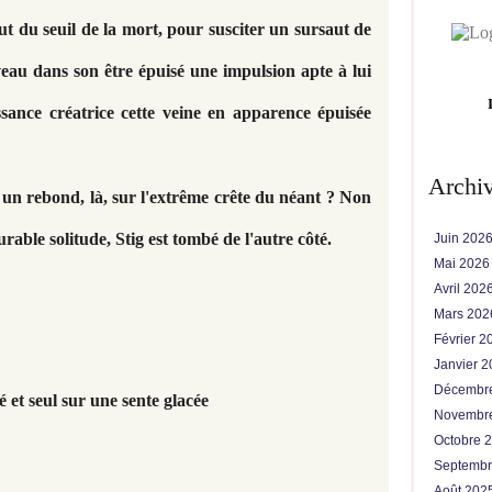
out du seuil de la mort, pour susciter un sursaut de
uveau dans son être épuisé une impulsion apte à lui
ssance créatrice cette veine en apparence épuisée
Archi
e un rebond, là, sur l'extrême crête du néant ? Non
urable solitude, Stig est tombé de l'autre côté.
Juin 202
Mai 202
Avril 202
Mars 20
Février 
Janvier 
Décembr
et seul sur une sente glacée
Novembr
Octobre 
Septemb
Août 202