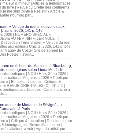
s majeur & mineur | Articles & témoignages |
s du livre | Revue culturelle des continents
 je me suis jointe à Resistir ? Article &
phie (fournie) par...
raer, « Vertige du réel », nouvelles aux
 Unicité, 2026, 141 p. 14€
 ÉTÉ 2026 | NUMÉRO SPÉCIAL «
ÉSIE AU FÉMININ », 1ER VOLET |
 & réception Irène Shraer, « Vertige du réel
lles aux éditions Unicité, 2026, 141 p. 14€
 par Maggy de Coster Site personnel Le
es Poètes Il s’agit...
ranée en échos : de Marseille à Strasbourg,
ire des origines selon Linda Moufadil
nts poétiques | NO II / Hors-Série 2026 |
l International Megalesia 2026 « Poétique
ère » | Bémols artistiques | Critique &
on & REVUE ORIENTALES (O) | N° 5-1 |
s poétiques & artistiques | Carte blanche à
te...
ion autour de Madame de Sévigné au
arnavalet à Paris
nts poétiques | NO II / Hors-Série 2026 |
l International Megalesia 2026 « Poétique
ère » | Critique & réception | Dossier majeur
les & témoignages | Revue Matrimoine |
ons / Invitations à voir | Agenda artistique...