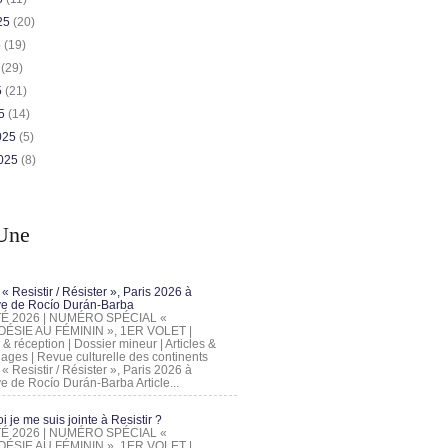
025
(20)
5
(19)
5
(29)
5
(21)
25
(14)
2025
(5)
2025
(8)
Une
 « Resistir / Résister », Paris 2026 à
tive de Rocío Durán-Barba
 ÉTÉ 2026 | NUMÉRO SPÉCIAL «
ÉSIE AU FÉMININ », 1ER VOLET |
 & réception | Dossier mineur | Articles &
ages | Revue culturelle des continents
 « Resistir / Résister », Paris 2026 à
tive de Rocío Durán-Barba Article...
 je me suis jointe à Resistir ?
 ÉTÉ 2026 | NUMÉRO SPÉCIAL «
ÉSIE AU FÉMININ », 1ER VOLET |