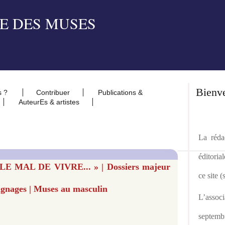
Bienv
s ?
Contribuer
Publications &
AuteurEs & artistes
La rédac
éditoria
LE MAL DE VIVRE... » | Dossiers majeur
ce site 
ignages | Muses au masculin
L’asso
septemb