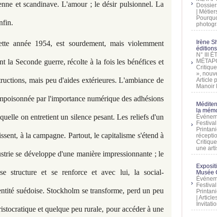
rienne et scandinave. L'amour ; le désir pulsionnel. La
Dossier
| Métier
Pourquoi
nfin.
photogra
Irène Sh
tte année 1954, est sourdement, mais violemment
éditions
N° III
t la Seconde guerre, récolte à la fois les bénéfices et
MÉTAPO
Critique
», nouve
tructions, mais peu d'aides extérieures. L'ambiance de
Article
Manoir D
 empoisonnée par l'importance numérique des adhésions
Méditer
la mémo
uelle on entretient un silence pesant. Les reliefs d'un
Événeme
Festiva
Printani
issent, à la campagne. Partout, le capitalisme s'étend à
récepti
Critique
une artis
dustrie se développe d'une manière impressionnante ; le
Exposit
 structure et se renforce et avec lui, la social-
Musée C
Événeme
Festiva
identité suédoise. Stockholm se transforme, perd un peu
Printani
| Artic
Invitati
 aristocratique et quelque peu rurale, pour accéder à une