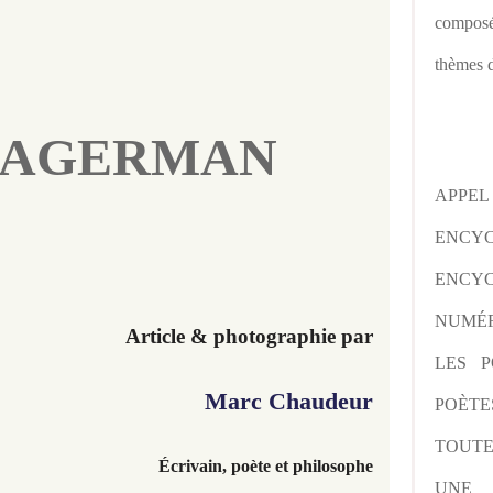
composé
thèmes d
 DAGERMAN
APPE
ENCY
ENCYC
NUMÉR
Article & photographie par
LES P
Marc Chaudeur
POÈTE
TOUTE
Écrivain, poète et philosophe
UNE 