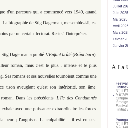
Juillet 2
gique d'un parcours qui a commencé vers 1949, quand
Juin 202
Mai 202
lée. La biographie de Stig Dagerman, me semble-t-il, est
Avril 202
Mars 20
ns par un certain lectorat. Reste à l'interpréter.
Février 
Janvier 
s, Stig Dagerman a publié
L'Enfant brûlé
(
Bränt barn
).
leur roman, mais c'est le plus... intense et le plus
À La 
tig. Ses romans et ses nouvelles tournoient comme une
Festival
e tison aveuglant qu'est son intériorité, son âme.
l’initia
N° III
MÉTAPO
 roman. Dans les précédents,
L'Ile des Condamnés
Critique
témoign
Festival
g exhale avec une puissance extraordinaire les forces
l’initia
la peur ; l'angoisse. La culpabilité – il est en cela
Pourquoi
N° III
MÉTAPO