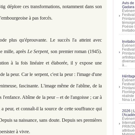
Avis de
Stig déplore ces transformations, notamment dans son
Gadara 
Événeme
Festiva
 s'embourgeoise à pas forcés.
Printani
témoign
Poésie 
Invitatio
iode plus qu'éprouvante. Le succès l'a atteint avec
Invitati
Événeme
Festiva
le mille, après
Le Serpent,
son premier roman (1945).
Printani
artistiq
diverses
tion à la fois linéaire et élaborée, il y expose une
à...
de la peur. Car le serpent, c'est la peur : l'image d'une
Héritage
Événeme
Festiva
enimeuse, fascinante. L'image même de l'abîme, de la
Printan
Florilè
réalist
 l'enfance. Abîme de la peur – et de l'angoisse ; car à
Nina Lem
l a peur, et connaît-il la source de cette souffrance qui
2026 | 
l'Acadé
Événeme
Depuis sa naissance, sans doute. Depuis ses premières
Interna
PRINTAN
attribu
ersister à vivre.
Matrimo