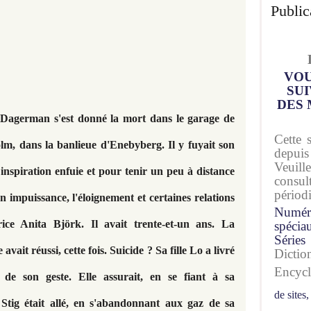
Public
VOU
SUI
DES 
Dagerman s'est donné la mort dans le garage de
Cette 
lm, dans la banlieue d'Enebyberg. Il y fuyait son
depuis
Veuil
inspiration enfuie et pour tenir un peu à distance
consu
périod
on impuissance, l'éloignement et certaines relations
Numér
ice Anita Björk. Il avait trente-et-un ans. La
spécia
Séries
vait réussi, cette fois. Suicide ? Sa fille Lo a livré
Dicti
Encyc
ve de son geste. Elle assurait, en se fiant à sa
de sites,
Stig était allé, en s'abandonnant aux gaz de sa