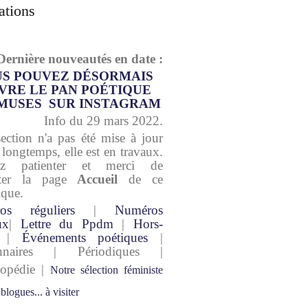
ations
Dernière nouveautés en date :
S POUVEZ DÉSORMAIS
VRE LE PAN POÉTIQUE
MUSES SUR INSTAGRAM
Info du 29 mars 2022.
section n'a pas été mise à jour
 longtemps, elle est en travaux.
lez patienter et merci de
lter la page
Accueil
de ce
ique.
os réguliers
|
Numéros
ux
|
Lettre du Ppdm
|
Hors-
|
Événements poétiques
|
onnaires | Périodiques |
lopédie |
Notre sélection féministe
 blogues... à visiter