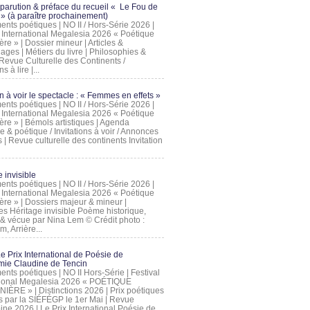
 parution & préface du recueil « Le Fou de
» (à paraître prochainement)
nts poétiques | NO II / Hors-Série 2026 |
l International Megalesia 2026 « Poétique
ère » | Dossier mineur | Articles &
ages | Métiers du livre | Philosophies &
Revue Culturelle des Continents /
ns à lire |...
on à voir le spectacle : « Femmes en effets »
nts poétiques | NO II / Hors-Série 2026 |
l International Megalesia 2026 « Poétique
ère » | Bémols artistiques | Agenda
ue & poétique / Invitations à voir / Annonces
 | Revue culturelle des continents Invitation
 invisible
nts poétiques | NO II / Hors-Série 2026 |
l International Megalesia 2026 « Poétique
ière » | Dossiers majeur & mineur |
ges Héritage invisible Poème historique,
e & vécue par Nina Lem © Crédit photo :
, Arrière...
Le Prix International de Poésie de
mie Claudine de Tencin
nts poétiques | NO II Hors-Série | Festival
tional Megalesia 2026 « POÉTIQUE
IÈRE » | Distinctions 2026 | Prix poétiques
és par la SIÉFÉGP le 1er Mai | Revue
ine 2026 | Le Prix International Poésie de