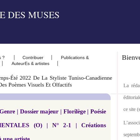
Bienv
s ?
Contribuer
Publications &
AuteurEs & artistes
emps-Été 2022 De La Styliste Tuniso-Canadienne
es Poèmes Visuels Et Olfactifs
La rédac
éditoria
ce site 
enre | Dossier majeur | Florilège | Poésie
L’asso
ENTALES (O) | N° 2-1 | Créations
septemb
 une artiste