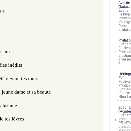
Avis de
Gadara 
ert
Événeme
Festiva
Printani
témoign
Poésie 
Invitatio
Invitati
Événeme
Festiva
os nu
Printani
artistiq
diverses
à...
fles inédits
Héritage
été devant tes murs
Événeme
Festiva
Printan
Florilè
a jeune dame et sa beauté
réalist
Nina Lem
’absence  
2026 | 
l'Acadé
Événeme
e tes lèvres,
Interna
PRINTAN
attribu
Matrimo