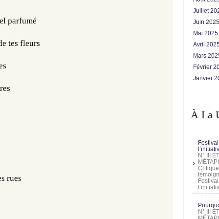
Juillet 2
iel parfumé
Juin 202
Mai 202
de tes fleurs
Avril 202
Mars 20
es
Février 
Janvier 
rres
À La 
Festival
l’initia
N° III
MÉTAPO
Critique
témoign
es rues
Festival
l’initia
Pourquoi
N° III
MÉTAPO