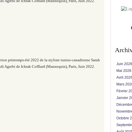
di Agrebi de Ichrak Cofflard (Mannequin),
Paris, Juin 2022.
Archi
tion printemps-été 2022 de la styliste tuniso-canadienne Sarah
Juin 202
di Agrebi de Ichrak Cofflard (Mannequin),
Paris, Juin 2022.
Mai 202
Avril 202
Mars 20
Février 
Janvier 
Décembr
Novembr
Octobre 
Septemb
Août 202