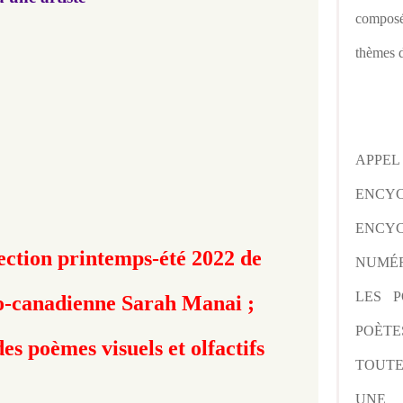
composé
thèmes d
APPE
ENCY
ENCYC
ection printemps-été 2022 de
NUMÉR
LES P
o-canadienne Sarah Manai ;
POÈTE
s poèmes visuels et olfactifs
TOUTE
UNE 