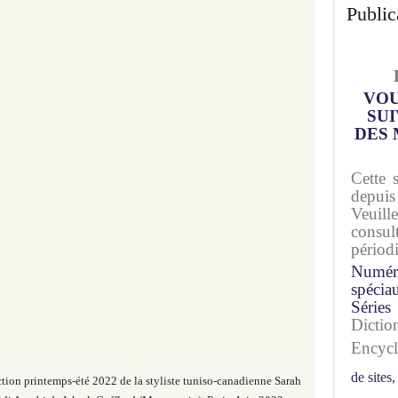
Public
VOU
SUI
DES 
Cette 
depuis
Veuil
consu
périod
Numér
spécia
Séries
Dicti
Encyc
de sites,
tion printemps-été 2022 de la styliste tuniso-canadienne Sarah