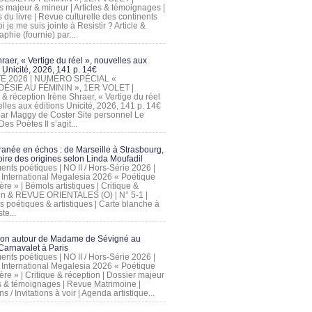
s majeur & mineur | Articles & témoignages |
s du livre | Revue culturelle des continents
 je me suis jointe à Resistir ? Article &
phie (fournie) par...
raer, « Vertige du réel », nouvelles aux
 Unicité, 2026, 141 p. 14€
 ÉTÉ 2026 | NUMÉRO SPÉCIAL «
ÉSIE AU FÉMININ », 1ER VOLET |
 & réception Irène Shraer, « Vertige du réel
lles aux éditions Unicité, 2026, 141 p. 14€
 par Maggy de Coster Site personnel Le
es Poètes Il s’agit...
ranée en échos : de Marseille à Strasbourg,
ire des origines selon Linda Moufadil
nts poétiques | NO II / Hors-Série 2026 |
l International Megalesia 2026 « Poétique
ère » | Bémols artistiques | Critique &
on & REVUE ORIENTALES (O) | N° 5-1 |
s poétiques & artistiques | Carte blanche à
te...
ion autour de Madame de Sévigné au
arnavalet à Paris
nts poétiques | NO II / Hors-Série 2026 |
l International Megalesia 2026 « Poétique
ère » | Critique & réception | Dossier majeur
les & témoignages | Revue Matrimoine |
ons / Invitations à voir | Agenda artistique...