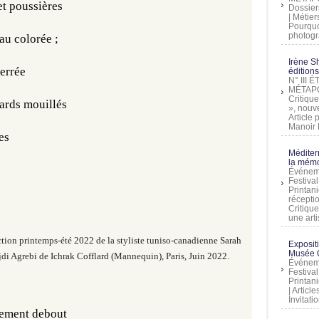
et poussières
Dossier
| Métier
Pourquoi
photogra
au colorée ;
Irène Sh
serrée
éditions
N° III
MÉTAPO
Critique
ards mouillés
», nouve
Article
Manoir D
es
Méditer
la mémo
Événeme
Festiva
Printani
récepti
Critique
une artis
tion printemps-été 2022 de la styliste tuniso-canadienne Sarah
Exposit
Musée C
di Agrebi de Ichrak Cofflard (Mannequin),
Paris, Juin 2022.
Événeme
Festiva
Printani
| Artic
Invitati
rement debout