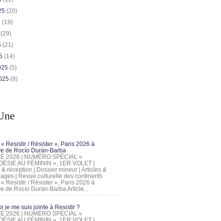
025
(20)
5
(19)
5
(29)
5
(21)
25
(14)
2025
(5)
2025
(8)
Une
 « Resistir / Résister », Paris 2026 à
tive de Rocío Durán-Barba
 ÉTÉ 2026 | NUMÉRO SPÉCIAL «
ÉSIE AU FÉMININ », 1ER VOLET |
 & réception | Dossier mineur | Articles &
ages | Revue culturelle des continents
 « Resistir / Résister », Paris 2026 à
tive de Rocío Durán-Barba Article...
 je me suis jointe à Resistir ?
 ÉTÉ 2026 | NUMÉRO SPÉCIAL «
ÉSIE AU FÉMININ », 1ER VOLET |