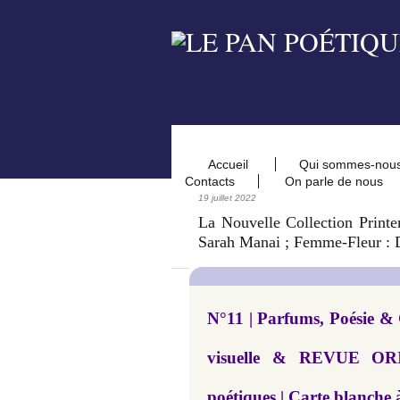
Accueil
Qui sommes-nou
Contacts
On parle de nous
19 juillet 2022
La Nouvelle Collection Print
Sarah Manai ; Femme-Fleur : D
N°11 | Parfums, Poésie & G
visuelle & REVUE ORI
poétiques | Carte blanche à