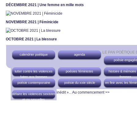
DÉCEMBRE 2021 | Une femme en mille mots
NOVEMBRE 2021 | Féminicide
OCTOBRE 2021 | La blessure
LE PAN POÉTIQUE
calendrier poétique
agenda
poésie engagé
lutter contre les violences
poésies féministes
histoire & mémoire
faites aux femmes
femmes
poésie contemporaine
poésie du xxie siècle
en finir avec les fémi
inédit »...
Au commencement >>
défaire les violences sexistes
et-ou sexuelles