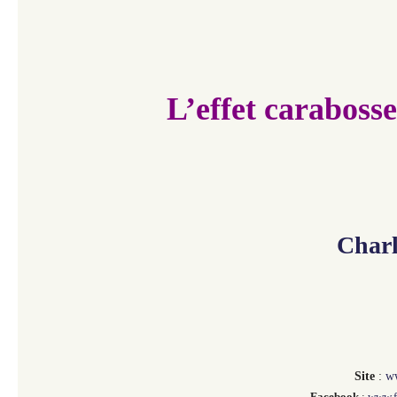
L’effet carabosse
Charl
Site
:
ww
Facebook
:
www.f