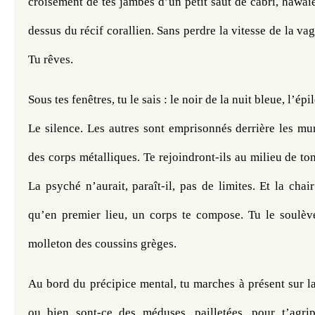
croisement de tes jambes d’un petit saut de cabri, hawaïe
dessus du récif corallien. Sans perdre la vitesse de la vagu
Tu rêves.
Sous tes fenêtres, tu le sais : le noir de la nuit bleue, l’épi
Le silence. Les autres sont emprisonnés derrière les mur
des corps métalliques. Te rejoindront-ils au milieu de ton
La psyché n’aurait, paraît-il, pas de limites. Et la chair
qu’en premier lieu, un corps te compose. Tu le soulèves,
molleton des coussins grèges.
Au bord du précipice mental, tu marches à présent sur la 
ou bien sont-ce des méduses, pailletées, pour t’agrip