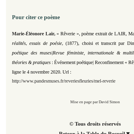
Pour citer ce poème
Marie-Éléonore Lair,
« Rêverie »,
poème extrait de LAIR, M
,
réalités
,
essais de poésie
, (1877)
choisi et transcrit par Di
poétique des muses|Revue féministe, internationale & multi
théories & pratiques
: Événement poétique| Reconfinement « Rêve
ligne le 4 novembre 2020. Url :
http://www.pandesmuses.fr/reveriesfleuries
/mel-reverie
Mise en page par David Simon
© Tous droits réservés
▼
Retour à la Table du Recueil