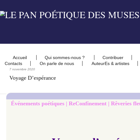
Accueil
Qui sommes-nous ?
Contribuer
Contacts
On parle de nous
AuteurEs & artistes
7 novembre 2020
Voyage D’espérance
Événements poétiques | ReConfinement | Rêveries fleu