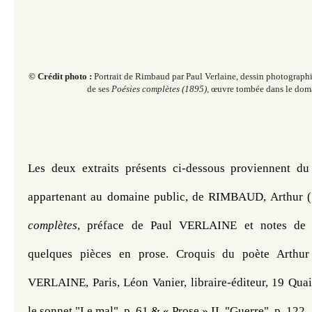
© Crédit photo :
Portrait de Rimbaud par Paul Verlaine, dessin photographi
de ses
Poésies complètes
(1895)
,
œuvre tombée dans le doma
Les deux extraits présents ci-dessous proviennent du
appartenant au domaine public, de RIMBAUD, Arthur (
complètes
, préface de Paul VERLAINE et notes de l'
quelques pièces en prose. Croquis du poète Arthur
VERLAINE, Paris, Léon Vanier, libraire-éditeur, 19 Quai
le sonnet "Le mal", p. 61 & « Prose » II, "Guerre", p. 122.