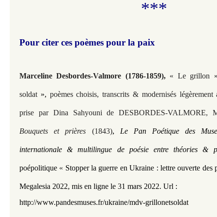
***
Pour citer ces poèmes pour la paix
Marceline Desbordes-Valmore (1786-1859)
,
« Le grillon
soldat
»,
poèmes choisis, transcrits & modernisés légèrement
prise par Dina Sahyouni de DESBORDES-VALMORE, Mar
, 
Bouquets et prières
(1843)
Le Pan Poétique des Muses
internationale & multilingue de poésie entre théories & 
poépolitique
«
Stopper la guerre en Ukraine : lettre ouverte des
Megalesia 2022,
mis en ligne le 31 mars 2022.
Url :
http://www.pandesmuses.fr/ukraine/mdv-grillonetsoldat