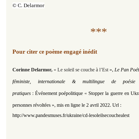
© C. Delarmor
***
Pour citer ce poème engagé inédit
, 
Corinne Delarmor
,
« Le soleil se couche à l’Est
»
Le Pan Poét
féministe, internationale & multilingue de poési
pratiques
:
Événement poépolitique
«
Stopper la guerre en Ukrai
personnes révoltées »,
mis en ligne le 2 avril 2022.
Url :
http://www.pandesmuses.fr/ukraine/cd-lesoleilsecouchealest