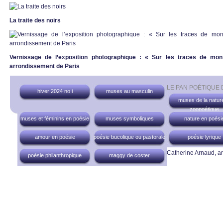
La traite des noirs
Vernissage de l’exposition photographique : « Sur les traces de mo
arrondissement de Paris
LE PAN POÉTIQUE
hiver 2024 no i
muses au masculin
muses de la nature
zoopoétique
muses et féminins en poésie
muses symboliques
nature en poési
amour en poésie
poésie bucolique ou pastorale
poésie lyrique
Catherine Arnaud, art
poésie philanthropique
maggy de coster