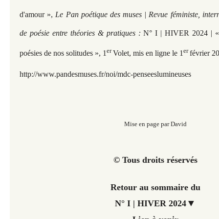
d'amour
»,
Le Pan poétique des muses | Revue féministe, inter
de poésie entre théories & pratiques :
N° I | HIVER 2024 | « S
er
er
poésies de nos solitudes », 1
Volet, mis en ligne le 1
février 2
http://www.pandesmuses.fr/noi/mdc-penseeslumineuses
Mise en page par David
© Tous droits réservés
Retour au sommaire du
▼
N° I | HIVER 2024