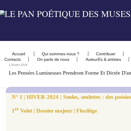
Accueil
Qui sommes-nous ?
Contribuer
Contacts
On parle de nous
AuteurEs & artistes
1 février 2024
Les Pensées Lumineuses Prendront Forme Et Dictée D'a
N° I | HIVER 2024 | Seules, seulettes : des poésies
er
1
Volet | Dossier majeur | Florilège