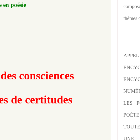
e en poésie
composé
thèmes d
APPE
ENCY
des consciences
ENCYC
NUMÉR
es de certitudes
LES P
POÈTE
TOUTE
UNE 