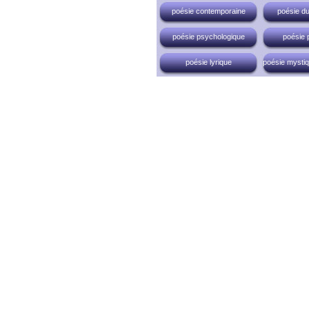
poésie contemporaine
poésie du
poésie psychologique
poésie 
poésie lyrique
poésie mystiqu