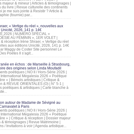
s majeur & mineur | Articles & témoignages |
s du livre | Revue culturelle des continents
 je me suis jointe à Resistir ? Article &
phie (fournie) par...
raer, « Vertige du réel », nouvelles aux
 Unicité, 2026, 141 p. 14€
 ÉTÉ 2026 | NUMÉRO SPÉCIAL «
ÉSIE AU FÉMININ », 1ER VOLET |
 & réception Irène Shraer, « Vertige du réel
lles aux éditions Unicité, 2026, 141 p. 14€
 par Maggy de Coster Site personnel Le
es Poètes Il s’agit...
ranée en échos : de Marseille à Strasbourg,
ire des origines selon Linda Moufadil
nts poétiques | NO II / Hors-Série 2026 |
l International Megalesia 2026 « Poétique
ère » | Bémols artistiques | Critique &
on & REVUE ORIENTALES (O) | N° 5-1 |
s poétiques & artistiques | Carte blanche à
te...
ion autour de Madame de Sévigné au
arnavalet à Paris
nts poétiques | NO II / Hors-Série 2026 |
l International Megalesia 2026 « Poétique
ère » | Critique & réception | Dossier majeur
les & témoignages | Revue Matrimoine |
ons / Invitations à voir | Agenda artistique...