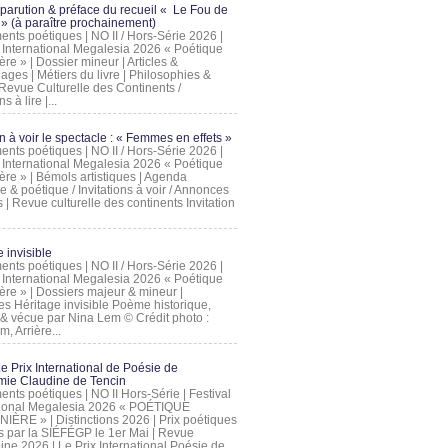
 parution & préface du recueil « Le Fou de
» (à paraître prochainement)
nts poétiques | NO II / Hors-Série 2026 |
l International Megalesia 2026 « Poétique
ère » | Dossier mineur | Articles &
ages | Métiers du livre | Philosophies &
Revue Culturelle des Continents /
ns à lire |...
on à voir le spectacle : « Femmes en effets »
nts poétiques | NO II / Hors-Série 2026 |
l International Megalesia 2026 « Poétique
ère » | Bémols artistiques | Agenda
ue & poétique / Invitations à voir / Annonces
 | Revue culturelle des continents Invitation
 invisible
nts poétiques | NO II / Hors-Série 2026 |
l International Megalesia 2026 « Poétique
ière » | Dossiers majeur & mineur |
ges Héritage invisible Poème historique,
e & vécue par Nina Lem © Crédit photo :
, Arrière...
Le Prix International de Poésie de
mie Claudine de Tencin
nts poétiques | NO II Hors-Série | Festival
tional Megalesia 2026 « POÉTIQUE
IÈRE » | Distinctions 2026 | Prix poétiques
és par la SIÉFÉGP le 1er Mai | Revue
ine 2026 | Le Prix International Poésie de