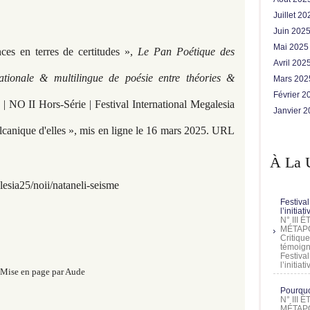
Juillet 2
Juin 202
Mai 202
ces en terres de certitudes
»,
Le Pan Poétique des
Avril 202
ationale & multilingue de poésie entre théories &
Mars 20
Février 
| NO II Hors-Série | Festival International Megalesia
Janvier 
canique d'elles », mis en ligne le 16 mars 2025. URL
À La 
esia25/noii/nataneli-seisme
Festival
l’initia
N° III
MÉTAPO
Critique
témoign
Festival
l’initia
Mise en page par Aude
Pourquoi
N° III
MÉTAPO