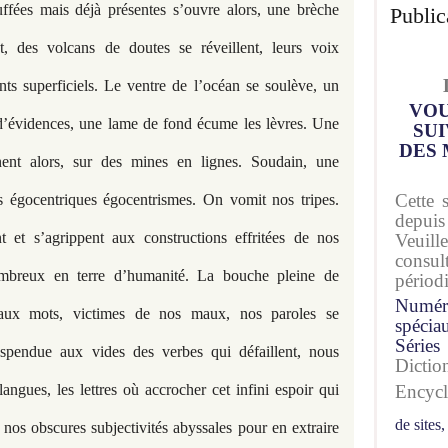
uffées mais déjà présentes s’ouvre alors, une brèche
Public
t, des volcans de doutes se réveillent, leurs voix
s superficiels. Le ventre de l’océan se soulève, un
VOU
’évidences, une lame de fond écume les lèvres. Une
SUI
DES 
nent alors, sur des mines en lignes. Soudain, une
Cette 
s égocentriques égocentrismes. On vomit nos tripes.
depuis
t et s’agrippent aux constructions effritées de nos
Veuil
consu
ombreux en terre d’humanité. La bouche pleine de
périod
Numér
aux mots, victimes de nos maux, nos paroles se
spécia
Séries
spendue aux vides des verbes qui défaillent, nous
Dicti
angues, les lettres où accrocher cet infini espoir qui
Encyc
de sites,
s nos obscures subjectivités abyssales pour en extraire