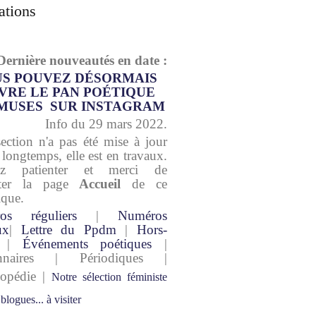
ations
Dernière nouveautés en date :
S POUVEZ DÉSORMAIS
VRE LE PAN POÉTIQUE
MUSES SUR INSTAGRAM
Info du 29 mars 2022.
section n'a pas été mise à jour
 longtemps, elle est en travaux.
lez patienter et merci de
lter la page
Accueil
de ce
ique.
os réguliers
|
Numéros
ux
|
Lettre du Ppdm
|
Hors-
|
Événements poétiques
|
onnaires | Périodiques |
lopédie |
Notre sélection féministe
 blogues... à visiter