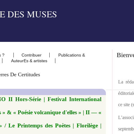
Bienv
s ?
Contribuer
Publications &
AuteurEs & artistes
rres De Certitudes
La rédac
éditoria
O II Hors-Série | Festival International
ce site 
» & « Poésie volcanique d'elles » | II — «
L’asso
» / Le Printemps des Poètes | Florilège |
septemb