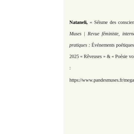
Nataneli,
«
Séisme des conscien
Muses | Revue féministe, intern
pratiques :
Événements poétiques 
2025 « Rêveuses » & « Poésie vol
:
https://www.pandesmuses.fr/megal