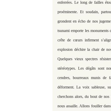
enferrées. Le long de failles éto
proéminente. Et soudain, partou
grondent en écho de nos jugement
tsunami emporte les monuments d
crête de cœurs infirment s’alig
explosion déchire la chair de no
Quelques vieux spectres résisten
stéréotypes. Les dégâts sont n
cendres, bourreaux munis de f
déforment. La voix sableuse, su
cherchons alors, du bout de nos l
nous assaille. Allons fouiller dan