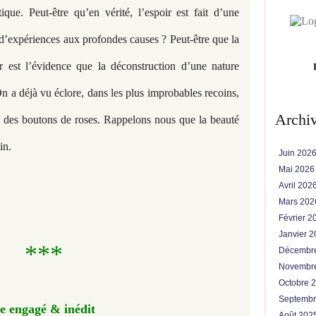
que. Peut-être qu’en vérité, l’espoir est fait d’une
 d’expériences aux profondes causes ? Peut-être que la
 est l’évidence que la déconstruction d’une nature
On a déjà vu éclore, dans les plus improbables recoins,
Archi
e des boutons de roses. Rappelons nous que la beauté
min.
Juin 202
Mai 202
Avril 202
Mars 20
Février 
Janvier 
***
Décembr
Novembr
Octobre 
Septemb
e engagé & inédit
Août 202