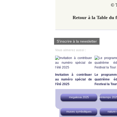
© T
Retour à la Table du 
S'inscrire à la newsletter
Vous aimerez aussi :
Invitation à contribuer
Le programm
au numéro spécial de
quatrième éd
l’été 2025
Festival la Tou
megalesia 2025
printemps 2025
muses symboliques
nature 