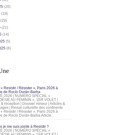
025
(20)
5
(19)
5
(29)
5
(21)
25
(14)
2025
(5)
2025
(8)
Une
 « Resistir / Résister », Paris 2026 à
tive de Rocío Durán-Barba
 ÉTÉ 2026 | NUMÉRO SPÉCIAL «
ÉSIE AU FÉMININ », 1ER VOLET |
 & réception | Dossier mineur | Articles &
ages | Revue culturelle des continents
 « Resistir / Résister », Paris 2026 à
tive de Rocío Durán-Barba Article...
 je me suis jointe à Resistir ?
 ÉTÉ 2026 | NUMÉRO SPÉCIAL «
ÉSIE AU FÉMININ », 1ER VOLET |