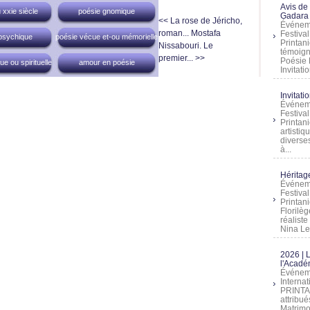
Avis de
 xxie siècle
poésie gnomique
Gadara 
<< La rose de Jéricho,
Événeme
roman...
Mostafa
Festiva
psychique
poésie vécue et-ou mémorielle
Printani
Nissabouri. Le
témoign
premier... >>
Poésie 
e ou spirituelle
amour en poésie
Invitatio
Invitati
Événeme
Festiva
Printani
artistiq
diverses
à...
Héritage
Événeme
Festiva
Printan
Florilè
réalist
Nina Lem
2026 | 
l'Acadé
Événeme
Interna
PRINTAN
attribu
Matrimo