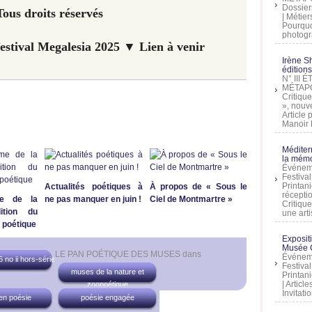
Dossier
ous droits réservés
| Métier
Pourquoi
photogra
festival Megalesia 2025 ▼ Lien à venir
Irène Sh
éditions
N° III
MÉTAPO
Critique
», nouve
Article
Manoir D
Méditer
la mémo
Événeme
Festiva
Printani
Actualités poétiques à
À propos de « Sous le
récepti
e de la
ne pas manquer en juin !
Ciel de Montmartre »
Critique
ition du
une artis
r poétique
Exposit
Musée C
LE PAN POÉTIQUE DES MUSES
dans
Événeme
 no ii hors-série
Festiva
muses de la nature et
Printani
| Artic
zoopoétique
Invitati
en poésie
poésie engagée