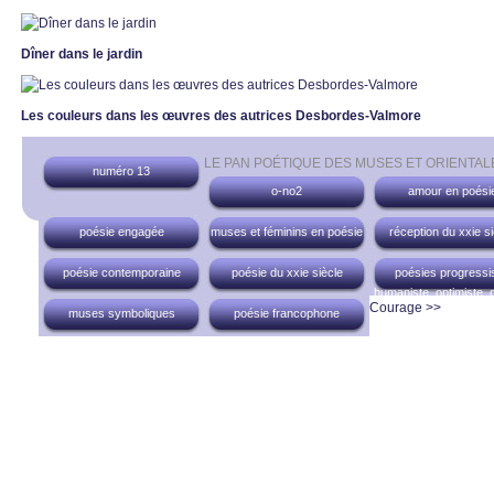
Dîner dans le jardin
Les couleurs dans les œuvres des autrices Desbordes-Valmore
LE PAN POÉTIQUE DES MUSES ET ORIENTA
numéro 13
o-no2
amour en poési
poésie engagée
muses et féminins en poésie
réception du xxie si
poésie contemporaine
poésie du xxie siècle
poésies progressis
humaniste, optimiste, 
Courage >>
muses symboliques
poésie francophone