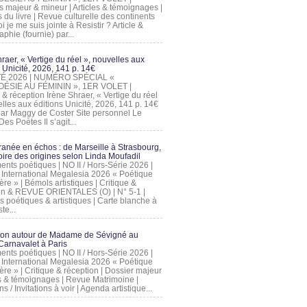
s majeur & mineur | Articles & témoignages |
s du livre | Revue culturelle des continents
 je me suis jointe à Resistir ? Article &
phie (fournie) par...
raer, « Vertige du réel », nouvelles aux
 Unicité, 2026, 141 p. 14€
 ÉTÉ 2026 | NUMÉRO SPÉCIAL «
ÉSIE AU FÉMININ », 1ER VOLET |
 & réception Irène Shraer, « Vertige du réel
lles aux éditions Unicité, 2026, 141 p. 14€
 par Maggy de Coster Site personnel Le
es Poètes Il s’agit...
ranée en échos : de Marseille à Strasbourg,
ire des origines selon Linda Moufadil
nts poétiques | NO II / Hors-Série 2026 |
l International Megalesia 2026 « Poétique
ère » | Bémols artistiques | Critique &
on & REVUE ORIENTALES (O) | N° 5-1 |
s poétiques & artistiques | Carte blanche à
te...
ion autour de Madame de Sévigné au
arnavalet à Paris
nts poétiques | NO II / Hors-Série 2026 |
l International Megalesia 2026 « Poétique
ère » | Critique & réception | Dossier majeur
les & témoignages | Revue Matrimoine |
ons / Invitations à voir | Agenda artistique...