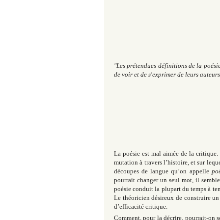
"Les prétendues définitions de la poési
de voir et de s'exprimer de leurs auteur
La poésie est mal aimée de la critique. 
mutation à travers l’histoire, et sur lequ
découpes de langue qu’on appelle
po
pourrait changer un seul mot, il semble 
poésie conduit la plupart du temps à ten
Le théoricien désireux de construire un
d’efficacité critique.
Comment, pour la décrire, pourrait-on se