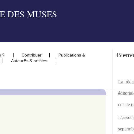
Bienv
s ?
Contribuer
Publications &
AuteurEs & artistes
La rédac
éditoria
ce site 
L’asso
septemb