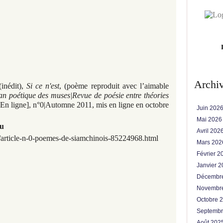
Archi
inédit),
Si ce n'est
,
(poème reproduit avec l’aimable
n poétique des muses|Revue de poésie entre théories
En ligne], n°0|Automne 2011, mis en ligne en octobre
Juin 202
Mai 202
u
Avril 202
article-n-0-poemes-de-siamchinois-85224968.html
Mars 20
Février 
Janvier 
Décembr
Novembr
Octobre 
Septemb
Août 202