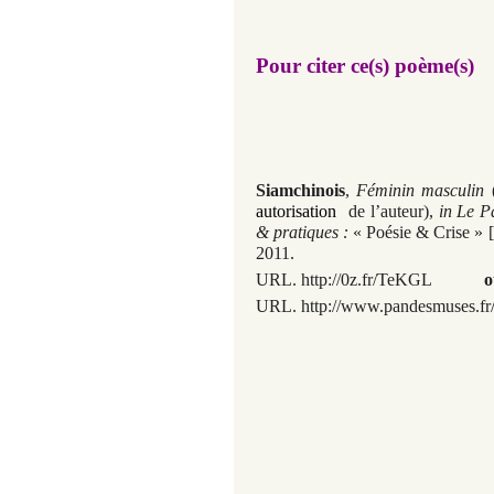
Pour citer ce(s) poème(s)
Siamchinois
,
Féminin masculin
(
autorisation
de l’auteur),
in
Le Pa
& pratiques :
« Poésie & Crise »
[
2011.
URL.
http://0z.fr/TeKGL
o
URL. http://www.pandesmuses.fr/