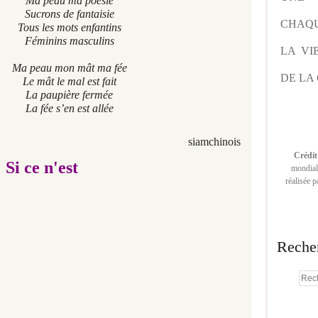
peau ma poésie
rons de fantaisie
CHAQU
les mots enfantins
inins masculins
LA VI
au mon mât ma fée
DE LA 
ât le mal est fait
paupière fermée
La fée s’en est allée
siamchinois
Crédit
Si ce n'est
mondiale
réalisée 
Reche