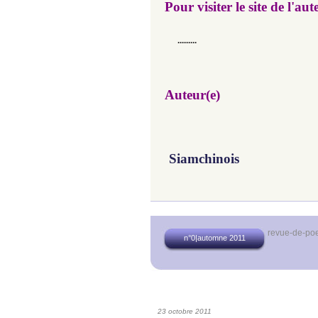
Pour visiter le site de l'aut
.........
Auteur(e)
Siamchinois
revue-de-poe
n°0|automne 2011
23 octobre 2011