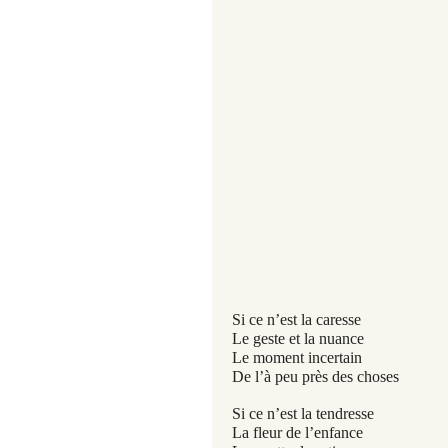
Ma 
Suc
Tous 
Fém
Ma pe
Le m
La 
Si ce n’est la caresse
Le geste et la nuance
Le moment incertain
De l’à peu près des choses
Si ce n’est la tendresse
La fleur de l’enfance