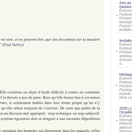
Avis de
Gadara 
Événeme
Festiva
Printani
témoign
Poésie 
Invitatio
e ne sont, et ne peuvent être, que des documents sur la manière
Invitati
s"
(Paul Valéry)
Événeme
Festiva
Printani
artistiq
diverses
à...
Héritage
Événeme
Festiva
Printan
Florilè
Elle constitue un objet d’étude difficile à cerner, en constante
réalist
el la théorie a peu de prise. Bien qu’elle donne lieu à ces nettes
Nina Lem
èmes
, si solidement établis dans leur forme propre qu’on n’y
qu’elle refuse toujours de s’enclore. De sorte que parler de la
2026 | 
l'Acadé
ir un discours mal approprié : trop technique ou trop subjectif.
Événeme
 système rigoureux doit se résigner à une navrante déperdition
Interna
PRINTAN
attribu
 satisfaire des formules qui fleurissent dans les manuels, telles
Matrimo