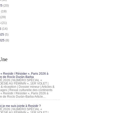
025
(20)
5
(19)
5
(29)
5
(21)
25
(14)
2025
(5)
2025
(8)
Une
 « Resistir / Résister », Paris 2026 à
tive de Rocío Durán-Barba
 ÉTÉ 2026 | NUMÉRO SPÉCIAL «
ÉSIE AU FÉMININ », 1ER VOLET |
 & réception | Dossier mineur | Articles &
ages | Revue culturelle des continents
 « Resistir / Résister », Paris 2026 à
tive de Rocío Durán-Barba Article...
 je me suis jointe à Resistir ?
 ÉTÉ 2026 | NUMÉRO SPÉCIAL «
ÉSIE AU FÉMININ », 1ER VOLET |