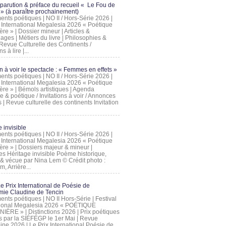
 parution & préface du recueil « Le Fou de
» (à paraître prochainement)
nts poétiques | NO II / Hors-Série 2026 |
l International Megalesia 2026 « Poétique
ère » | Dossier mineur | Articles &
ages | Métiers du livre | Philosophies &
Revue Culturelle des Continents /
ns à lire |...
on à voir le spectacle : « Femmes en effets »
nts poétiques | NO II / Hors-Série 2026 |
l International Megalesia 2026 « Poétique
ère » | Bémols artistiques | Agenda
ue & poétique / Invitations à voir / Annonces
 | Revue culturelle des continents Invitation
 invisible
nts poétiques | NO II / Hors-Série 2026 |
l International Megalesia 2026 « Poétique
ière » | Dossiers majeur & mineur |
ges Héritage invisible Poème historique,
e & vécue par Nina Lem © Crédit photo :
, Arrière...
Le Prix International de Poésie de
mie Claudine de Tencin
nts poétiques | NO II Hors-Série | Festival
tional Megalesia 2026 « POÉTIQUE
IÈRE » | Distinctions 2026 | Prix poétiques
és par la SIÉFÉGP le 1er Mai | Revue
ine 2026 | Le Prix International Poésie de