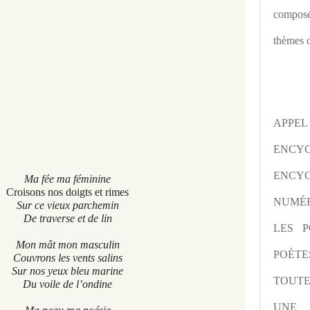
composé
thèmes d
APPE
ENCY
ENCYC
Ma fée ma féminine
s nos doigts et rimes
NUMÉR
ce vieux parchemin
raverse et de lin
LES P
mât mon masculin
POÈTE
ons les vents salins
os yeux bleu marine
TOUTE
voile de l’ondine
UNE 