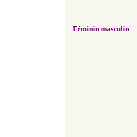
Féminin masculin
Croison
Sur 
De t
Mon 
Couvr
Sur n
Du 