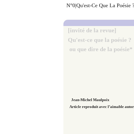
N°0|Qu'est-Ce Que La Poésie 
[invité de la revue]
Qu'est-ce que la poésie ?
ou que dire de la poésie*
Jean-Michel Maulpoix
Article reproduit avec l’aimable autor