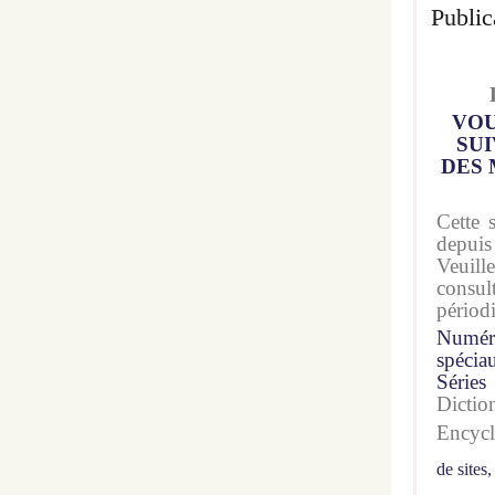
Public
VOU
SUI
DES 
Cette 
depuis
Veuil
consu
périod
Numér
spécia
Séries
Dicti
Encyc
de sites,