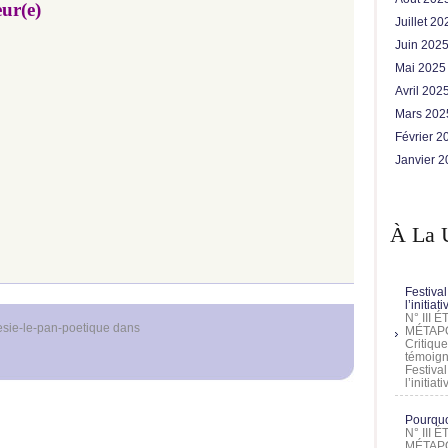
eur(e)
Juillet 2
Juin 202
Mai 202
Avril 202
Mars 20
Février 
Janvier 
À La 
Festival
l’initia
N° III
sie-le-pan-poetique
dans
MÉTAPO
Critique
témoign
Festival
l’initia
Pourquoi
N° III
MÉTAPO