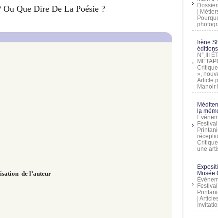
Dossier
? Ou Que Dire De La Poésie ?
| Métier
Pourquoi
photogra
Irène Sh
éditions
N° III
MÉTAPO
Critique
», nouve
Article
Manoir D
Méditer
la mémo
Événeme
Festiva
Printani
récepti
Critique
une artis
Exposit
isation de l’auteur
Musée C
Événeme
Festiva
Printani
| Artic
Invitati