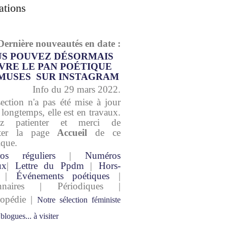
ations
Dernière nouveautés en date :
S POUVEZ DÉSORMAIS
VRE LE PAN POÉTIQUE
MUSES SUR INSTAGRAM
Info du 29 mars 2022.
section n'a pas été mise à jour
 longtemps, elle est en travaux.
lez patienter et merci de
lter la page
Accueil
de ce
ique.
os réguliers
|
Numéros
ux
|
Lettre du Ppdm
|
Hors-
|
Événements poétiques
|
onnaires | Périodiques |
lopédie |
Notre sélection féministe
 blogues... à visiter