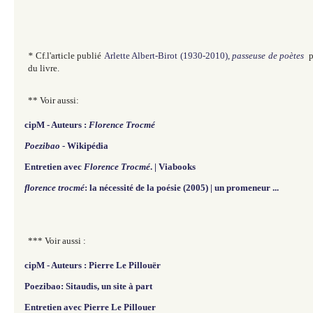
*
Cf.l'article
publié
Arlette Albert-Birot (1930-2010),
passeuse de poètes
p
du livre.
** Voir aussi:
cipM - Auteurs :
Florence Trocmé
Poezibao
- Wikipédia
Entretien avec
Florence Trocmé
. | Viabooks
florence trocmé
: la nécessité de la poésie (2005) | un promeneur ...
*** Voir aussi :
cipM - Auteurs : Pierre Le Pillouër
Poezibao: Sitaudis, un site à part
Entretien avec Pierre Le Pillouer