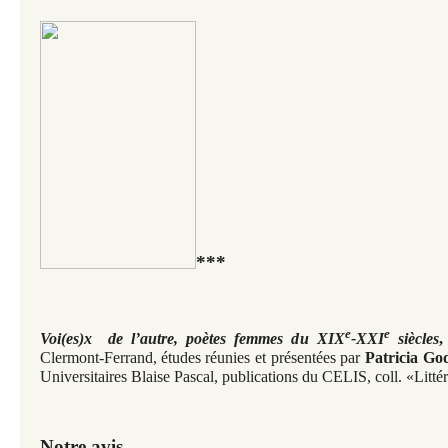
***
e
e
Voi(es)x de l’autre, poètes femmes du XIX
-XXI
siècles
,
Clermont-Ferrand,
études réunies et présentées par
Patricia Go
Universitaires Blaise Pascal, publications du CELIS, coll. «Litté
Notre avis