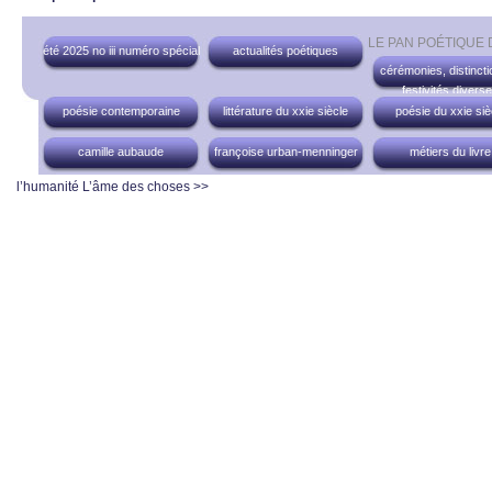
LE PAN POÉTIQUE
été 2025 no iii numéro spécial
actualités poétiques
cérémonies, distincti
festivités divers
poésie contemporaine
littérature du xxie siècle
poésie du xxie siè
camille aubaude
françoise urban-menninger
métiers du livre
l’humanité
L’âme des choses >>