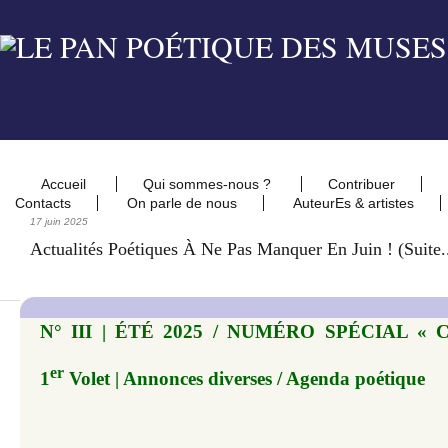
Accueil
Qui sommes-nous ?
Contribuer
Contacts
On parle de nous
AuteurEs & artistes
17 juin 2025
Actualités Poétiques À Ne Pas Manquer En Juin ! (suite..
N° III | ÉTÉ 2025 / NUMÉRO SPÉCIAL « 
er
1
Volet | Annonces diverses / Agenda poétique