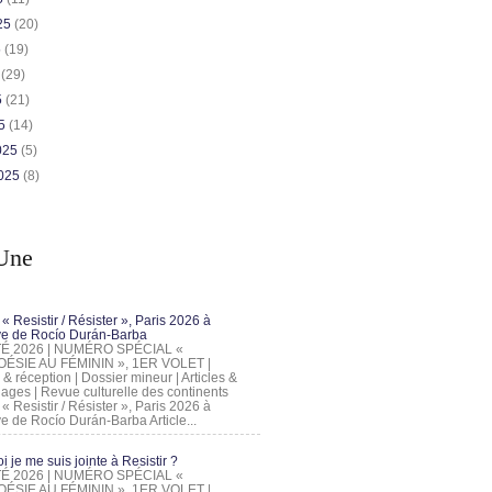
025
(20)
5
(19)
5
(29)
5
(21)
25
(14)
2025
(5)
2025
(8)
Une
 « Resistir / Résister », Paris 2026 à
tive de Rocío Durán-Barba
 ÉTÉ 2026 | NUMÉRO SPÉCIAL «
ÉSIE AU FÉMININ », 1ER VOLET |
 & réception | Dossier mineur | Articles &
ages | Revue culturelle des continents
 « Resistir / Résister », Paris 2026 à
tive de Rocío Durán-Barba Article...
 je me suis jointe à Resistir ?
 ÉTÉ 2026 | NUMÉRO SPÉCIAL «
ÉSIE AU FÉMININ », 1ER VOLET |