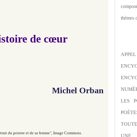
composé
thèmes d
stoire de cœur
APPE
ENCY
ENCYC
Michel Orban
NUMÉR
LES P
POÈTE
TOUTE
rtrait du peintre et de sa femme", Image Commons.
UNE 