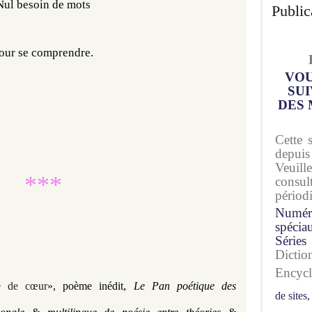
Nul besoin de mots
Public
our se comprendre.
VOU
SUI
DES 
Cette 
depuis
Veuil
***
consu
périod
Numér
spécia
Séries
Dicti
Encyc
, 
e de cœur
», poème inédit
Le Pan poétique des
de sites,