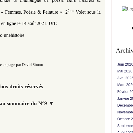
tionale & multilingue de poésie entre théories &
ème
1 « Femmes, Poésie & Peinture », 2
Volet sous la
en ligne le 14 août 2021
.
Url :
o-unehistoire
Archi
Juin 202
e en page par David Simon
Mai 202
Avril 202
Mars 20
ous droits réservés
Février 
Janvier 
▼
 au sommaire du N°9
Décembr
Novembr
Octobre 
Septemb
Août 202