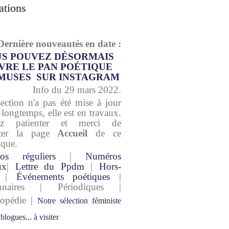
ations
Dernière nouveautés en date :
S POUVEZ DÉSORMAIS
VRE LE PAN POÉTIQUE
MUSES SUR INSTAGRAM
Info du 29 mars 2022.
section n'a pas été mise à jour
 longtemps, elle est en travaux.
lez patienter et merci de
lter la page
Accueil
de ce
ique.
os réguliers
|
Numéros
ux
|
Lettre du Ppdm
|
Hors-
|
Événements poétiques
|
onnaires | Périodiques |
lopédie |
Notre sélection féministe
 blogues... à visiter