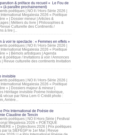
 parution & préface du recueil « Le Fou de
» (à paraître prochainement)
nts poétiques | NO II / Hors-Série 2026 |
l International Megalesia 2026 « Poétique
ère » | Dossier mineur | Articles &
ages | Métiers du livre | Philosophies &
Revue Culturelle des Continents /
ns à lire |...
on à voir le spectacle : « Femmes en effets »
nts poétiques | NO II / Hors-Série 2026 |
l International Megalesia 2026 « Poétique
ère » | Bémols artistiques | Agenda
ue & poétique / Invitations à voir / Annonces
 | Revue culturelle des continents Invitation
 invisible
nts poétiques | NO II / Hors-Série 2026 |
l International Megalesia 2026 « Poétique
ière » | Dossiers majeur & mineur |
ges Héritage invisible Poème historique,
e & vécue par Nina Lem © Crédit photo :
, Arrière...
Le Prix International de Poésie de
mie Claudine de Tencin
nts poétiques | NO II Hors-Série | Festival
tional Megalesia 2026 « POÉTIQUE
IÈRE » | Distinctions 2026 | Prix poétiques
és par la SIÉFÉGP le 1er Mai | Revue
ine 2026 | Le Prix International Poésie de