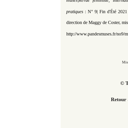
muses|Revue féministe, interna
pratiques
: N° 9| Fin d'Été 202
direction de Maggy de Coster,
mis 
http://www.pandesmuses.fr/no9/m
Mis
© T
Retour