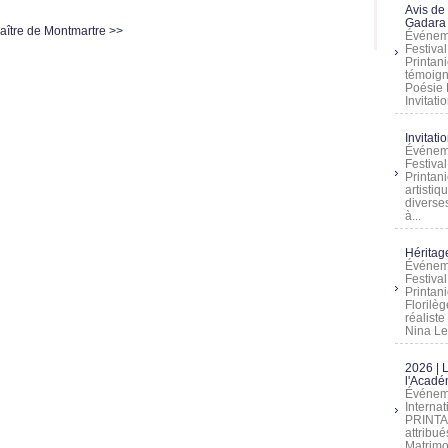
Avis de
Gadara 
aître de Montmartre >>
Événeme
Festiva
Printani
témoign
Poésie 
Invitatio
Invitati
Événeme
Festiva
Printani
artistiq
diverses
à...
Héritage
Événeme
Festiva
Printan
Florilè
réalist
Nina Lem
2026 | 
l'Acadé
Événeme
Interna
PRINTAN
attribu
Matrimo