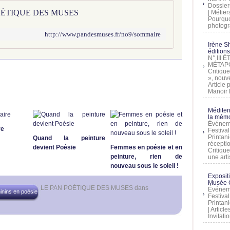
Dossier
 POÉTIQUE DES MUSES
| Métier
Pourquoi
photogra
http://www.pandesmuses.fr/no9/sommaire
Irène Sh
éditions
N° III
MÉTAPO
Critique
», nouve
Article
Manoir D
Méditer
la mémo
Événeme
re
Festiva
Printani
Quand la peinture
récepti
devient Poésie
Femmes en poésie et en
Critique
peinture, rien de
une artis
nouveau sous le soleil !
Exposit
Musée C
LE PAN POÉTIQUE DES MUSES
dans
Événeme
inins en poésie
Festiva
Printani
| Artic
Invitati