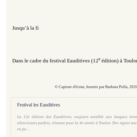
Jusqu’à la fi
e 
Dans le cadre du festival Eauditives (12
édition) à Toulon
© Capture d'écran, fournie par Barbara Polla, 202
Festival les Eauditives
La 12e édition des Eauditives, toujours sensible aux langues étra
silencieuses parfois, résonne pour la 4e année à Toulon. Des signes sou
en pa...