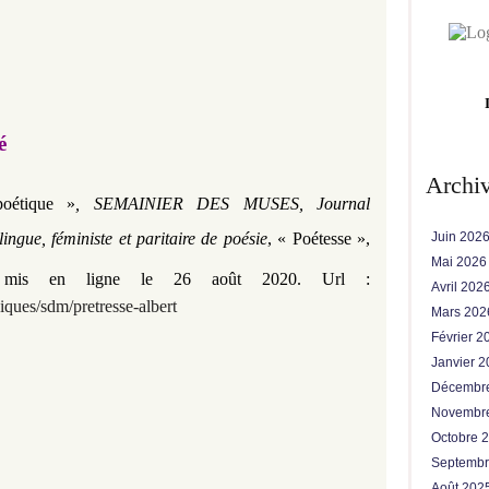
é
Archi
poétique »
, SEMAINIER DES MUSES, Journal
lingue, féministe et paritaire de poésie
,
«
Poétesse
»,
Juin 202
Mai 202
,
mis en ligne le 26 août 2020. Url :
Avril 202
iques/sdm/
pretresse-albert
Mars 20
Février 
Janvier 
Décembr
Novembr
Octobre 
Septemb
Août 202