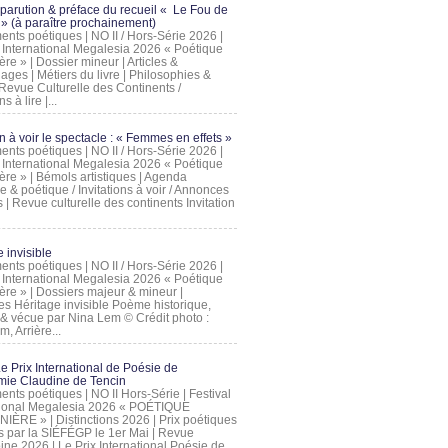
 parution & préface du recueil « Le Fou de
» (à paraître prochainement)
nts poétiques | NO II / Hors-Série 2026 |
l International Megalesia 2026 « Poétique
ère » | Dossier mineur | Articles &
ages | Métiers du livre | Philosophies &
Revue Culturelle des Continents /
ns à lire |...
on à voir le spectacle : « Femmes en effets »
nts poétiques | NO II / Hors-Série 2026 |
l International Megalesia 2026 « Poétique
ère » | Bémols artistiques | Agenda
ue & poétique / Invitations à voir / Annonces
 | Revue culturelle des continents Invitation
 invisible
nts poétiques | NO II / Hors-Série 2026 |
l International Megalesia 2026 « Poétique
ière » | Dossiers majeur & mineur |
ges Héritage invisible Poème historique,
e & vécue par Nina Lem © Crédit photo :
, Arrière...
Le Prix International de Poésie de
mie Claudine de Tencin
nts poétiques | NO II Hors-Série | Festival
tional Megalesia 2026 « POÉTIQUE
IÈRE » | Distinctions 2026 | Prix poétiques
és par la SIÉFÉGP le 1er Mai | Revue
ine 2026 | Le Prix International Poésie de