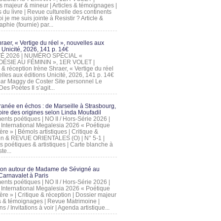
s majeur & mineur | Articles & témoignages |
s du livre | Revue culturelle des continents
 je me suis jointe à Resistir ? Article &
phie (fournie) par...
raer, « Vertige du réel », nouvelles aux
 Unicité, 2026, 141 p. 14€
 ÉTÉ 2026 | NUMÉRO SPÉCIAL «
ÉSIE AU FÉMININ », 1ER VOLET |
 & réception Irène Shraer, « Vertige du réel
lles aux éditions Unicité, 2026, 141 p. 14€
 par Maggy de Coster Site personnel Le
es Poètes Il s’agit...
ranée en échos : de Marseille à Strasbourg,
ire des origines selon Linda Moufadil
nts poétiques | NO II / Hors-Série 2026 |
l International Megalesia 2026 « Poétique
ère » | Bémols artistiques | Critique &
on & REVUE ORIENTALES (O) | N° 5-1 |
s poétiques & artistiques | Carte blanche à
te...
ion autour de Madame de Sévigné au
arnavalet à Paris
nts poétiques | NO II / Hors-Série 2026 |
l International Megalesia 2026 « Poétique
ère » | Critique & réception | Dossier majeur
les & témoignages | Revue Matrimoine |
ons / Invitations à voir | Agenda artistique...