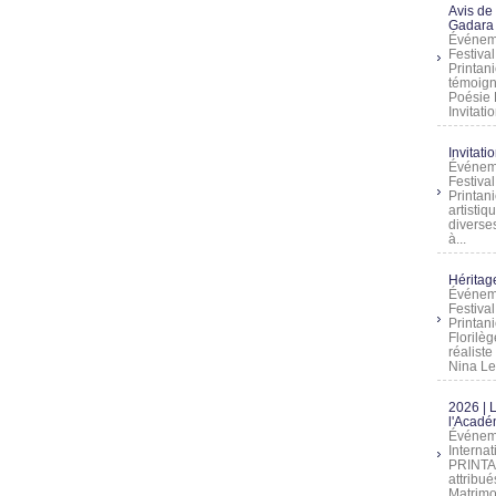
Avis de
Gadara 
Événeme
Festiva
Printani
témoign
Poésie 
Invitatio
Invitati
Événeme
Festiva
Printani
artistiq
diverses
à...
Héritage
Événeme
Festiva
Printan
Florilè
réalist
Nina Lem
2026 | 
l'Acadé
Événeme
Interna
PRINTAN
attribu
Matrimo