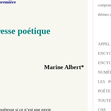
première
composé
thèmes d
esse poétique
APPE
ENCY
ENCYC
Marine Albert*
NUMÉR
LES P
POÈTE
TOUTE
poétesse si ce n’est une envie 
UNE 