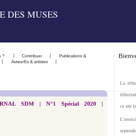
Bienv
s ?
Contribuer
Publications &
AuteurEs & artistes
La rédac
éditoria
RNAL SDM | N°1 Spécial 2020
|
ce site 
L’asso
septemb