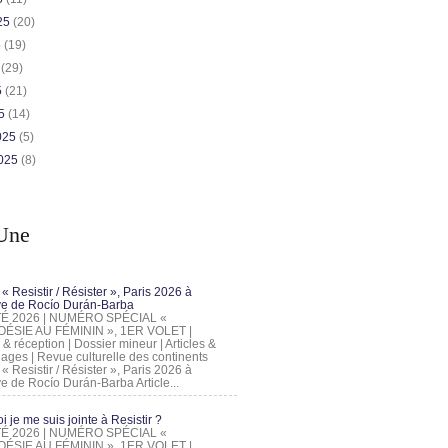
025
(20)
5
(19)
5
(29)
5
(21)
25
(14)
2025
(5)
2025
(8)
Une
 « Resistir / Résister », Paris 2026 à
tive de Rocío Durán-Barba
 ÉTÉ 2026 | NUMÉRO SPÉCIAL «
ÉSIE AU FÉMININ », 1ER VOLET |
 & réception | Dossier mineur | Articles &
ages | Revue culturelle des continents
 « Resistir / Résister », Paris 2026 à
tive de Rocío Durán-Barba Article...
 je me suis jointe à Resistir ?
 ÉTÉ 2026 | NUMÉRO SPÉCIAL «
ÉSIE AU FÉMININ », 1ER VOLET |