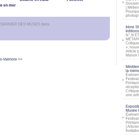
Dossier
le en mer
| Métier
Pourquoi
photogra
EMAINIER DES MUSES
dans
Irène Sh
éditions
N° III
MÉTAPO
Critique
», nouve
Article
Manoir D
s-Valmore >>
Méditer
la mémo
Événeme
Festiva
Printani
récepti
Critique
une artis
Exposit
Musée C
Événeme
Festiva
Printani
| Artic
Invitati