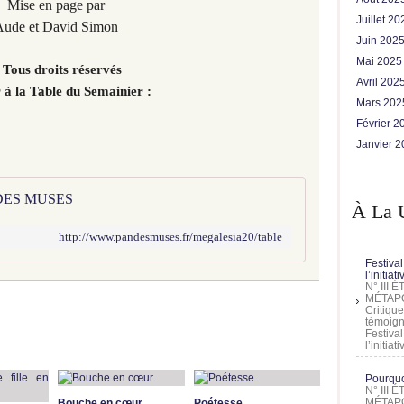
Mise en page par
Juillet 2
ude et David Simon
Juin 202
Mai 202
 Tous droits réservés
Avril 202
 à la Table du Semainier :
Mars 20
Février 
Janvier 
 DES MUSES
À La 
http://www.pandesmuses.fr/megalesia20/table
Festival
l’initia
N° III
MÉTAPO
Critique
témoign
Festival
l’initia
Pourquoi
N° III
MÉTAPO
Bouche en cœur
Poétesse