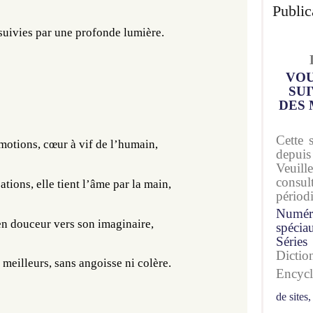
Public
uivies par une profonde lumière. 
VOU
SUI
DES 
Cette 
motions, cœur à vif de l’humain, 
depuis
Veuil
consu
ations, elle tient l’âme par la main,
périod
Numér
en douceur vers son imaginaire, 
spécia
Séries
Dicti
meilleurs, sans angoisse ni colère. 
Encyc
de sites,