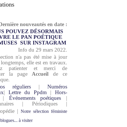
ations
Dernière nouveautés en date :
S POUVEZ DÉSORMAIS
VRE LE PAN POÉTIQUE
MUSES SUR INSTAGRAM
Info du 29 mars 2022.
section n'a pas été mise à jour
 longtemps, elle est en travaux.
lez patienter et merci de
lter la page
Accueil
de ce
ique.
os réguliers
|
Numéros
ux
|
Lettre du Ppdm
|
Hors-
|
Événements poétiques
|
onnaires | Périodiques |
lopédie |
Notre sélection féministe
 blogues... à visiter