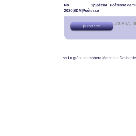
No 1|Spécial
Poétesse de fil
2020|SDM|Poétesse
JOURNAL S
journal sdm
<< La grâce triomphera
Marceline Desborde