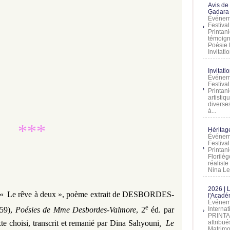
Avis de
Gadara 
Événeme
Festiva
Printani
témoign
Poésie 
Invitatio
Invitati
Événeme
Festiva
Printani
artistiq
diverses
à...
***
Héritage
Événeme
Festiva
Printan
Florilè
réalist
Nina Lem
2026 | 
«
Le rêve à deux »,
poème extrait de
DESBORDES-
l'Acadé
Événeme
e
Interna
59),
Poésies de
Mme Desbordes-Valmore
, 2
éd. par
PRINTAN
attribu
xte choisi, transcrit et remanié par Dina Sahyouni
,
Le
Matrimo