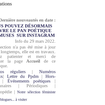
ations
Dernière nouveautés en date :
S POUVEZ DÉSORMAIS
VRE LE PAN POÉTIQUE
MUSES SUR INSTAGRAM
Info du 29 mars 2022.
section n'a pas été mise à jour
 longtemps, elle est en travaux.
lez patienter et merci de
lter la page
Accueil
de ce
ique.
os réguliers
|
Numéros
ux
|
Lettre du Ppdm
|
Hors-
|
Événements poétiques
|
onnaires | Périodiques |
lopédie |
Notre sélection féministe
 blogues... à visiter