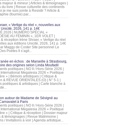
s majeur & mineur | Articles & témoignages |
s du livre | Revue culturelle des continents
 je me suis jointe à Resistir ? Article &
phie (fournie) par...
raer, « Vertige du réel », nouvelles aux
 Unicité, 2026, 141 p. 14€
 ÉTÉ 2026 | NUMÉRO SPÉCIAL «
ÉSIE AU FÉMININ », 1ER VOLET |
 & réception Irène Shraer, « Vertige du réel
lles aux éditions Unicité, 2026, 141 p. 14€
 par Maggy de Coster Site personnel Le
es Poètes Il s’agit...
ranée en échos : de Marseille à Strasbourg,
ire des origines selon Linda Moufadil
nts poétiques | NO II / Hors-Série 2026 |
l International Megalesia 2026 « Poétique
ère » | Bémols artistiques | Critique &
on & REVUE ORIENTALES (O) | N° 5-1 |
s poétiques & artistiques | Carte blanche à
te...
ion autour de Madame de Sévigné au
arnavalet à Paris
nts poétiques | NO II / Hors-Série 2026 |
l International Megalesia 2026 « Poétique
ère » | Critique & réception | Dossier majeur
les & témoignages | Revue Matrimoine |
ons / Invitations à voir | Agenda artistique...