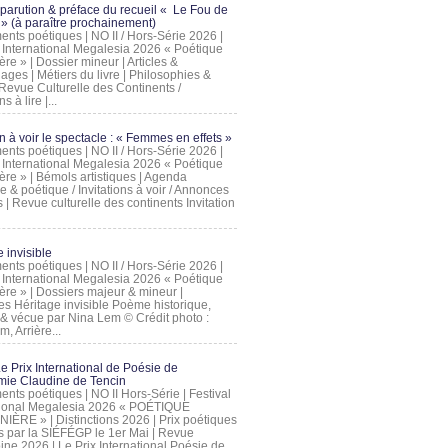
 parution & préface du recueil « Le Fou de
» (à paraître prochainement)
nts poétiques | NO II / Hors-Série 2026 |
l International Megalesia 2026 « Poétique
ère » | Dossier mineur | Articles &
ages | Métiers du livre | Philosophies &
Revue Culturelle des Continents /
ns à lire |...
on à voir le spectacle : « Femmes en effets »
nts poétiques | NO II / Hors-Série 2026 |
l International Megalesia 2026 « Poétique
ère » | Bémols artistiques | Agenda
ue & poétique / Invitations à voir / Annonces
 | Revue culturelle des continents Invitation
 invisible
nts poétiques | NO II / Hors-Série 2026 |
l International Megalesia 2026 « Poétique
ière » | Dossiers majeur & mineur |
ges Héritage invisible Poème historique,
e & vécue par Nina Lem © Crédit photo :
, Arrière...
Le Prix International de Poésie de
mie Claudine de Tencin
nts poétiques | NO II Hors-Série | Festival
tional Megalesia 2026 « POÉTIQUE
IÈRE » | Distinctions 2026 | Prix poétiques
és par la SIÉFÉGP le 1er Mai | Revue
ine 2026 | Le Prix International Poésie de