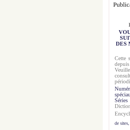
Public
VOU
SUI
DES 
Cette 
depuis
Veuil
consu
périod
Numér
spécia
Séries
Dicti
Encyc
de sites,