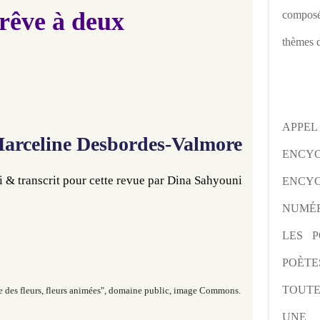
rêve à deux
composé
thèmes d
APPE
arceline Desbordes-Valmore
ENCY
 & transcrit 
pour cette revue par Dina Sahyouni
ENCYC
NUMÉR
LES P
POÈTE
TOUTE
ne des fleurs, fleurs animées", domaine public, image Commons.
UNE 