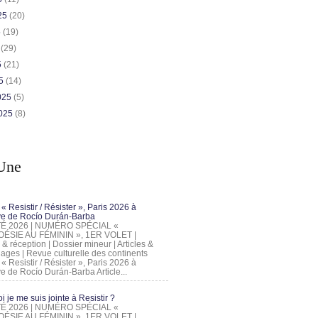
025
(20)
5
(19)
5
(29)
5
(21)
25
(14)
2025
(5)
2025
(8)
Une
 « Resistir / Résister », Paris 2026 à
tive de Rocío Durán-Barba
 ÉTÉ 2026 | NUMÉRO SPÉCIAL «
ÉSIE AU FÉMININ », 1ER VOLET |
 & réception | Dossier mineur | Articles &
ages | Revue culturelle des continents
 « Resistir / Résister », Paris 2026 à
tive de Rocío Durán-Barba Article...
 je me suis jointe à Resistir ?
 ÉTÉ 2026 | NUMÉRO SPÉCIAL «
ÉSIE AU FÉMININ », 1ER VOLET |