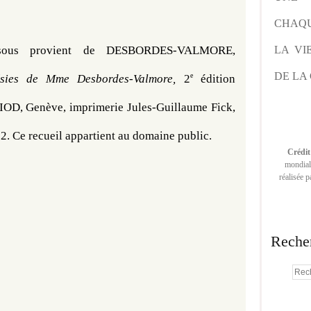
CHAQU
ssous provient de 
DESBORDES-VALMORE, 
LA VI
DE LA 
e
sies de Mme Desbordes-Valmore, 
2
 édition 
OD, Genève, imprimerie Jules-Guillaume Fick, 
2. 
Ce
 recueil appartient au domaine public. 
Crédit
mondiale
réalisée 
Reche