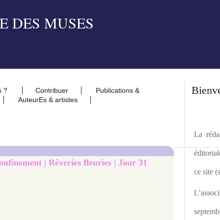
Bienv
s ?
Contribuer
Publications &
AuteurEs & artistes
La rédac
éditoria
nfinement | Rêveries fleuries | Jour 31
ce site 
L’asso
septemb