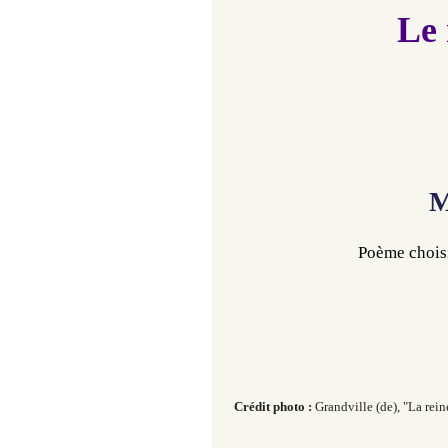
Le 
M
Poème choisi
Crédit photo :
Grandville (de), "La rei