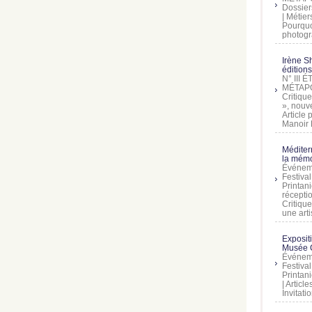
Dossier
| Métier
Pourquoi
photogra
Irène Sh
éditions
N° III
MÉTAPO
Critique
», nouve
Article
Manoir D
Méditer
la mémo
Événeme
Festiva
Printani
récepti
Critique
une artis
Exposit
Musée C
Événeme
Festiva
Printani
| Artic
Invitati