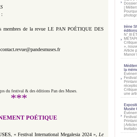
Dossier
S
| Métier
Pourquoi
:
photogra
Irène Sh
es membres de la revue
LE PAN POÉTIQUE DES
éditions
N° III
MÉTAPO
Critique
», nouve
&
contact.revue@pandesmuses.fr
Article
Manoir D
Méditer
la mémo
Événeme
Festiva
Printani
récepti
Critique
gos du festival & des éditions Pan des Muses.
une artis
***
Exposit
Musée C
Événeme
ÉNEMENT POÉTIQUE
Festiva
Printani
| Artic
Invitati
USES
,
« Festival International Megalesia 2024 »,
Le