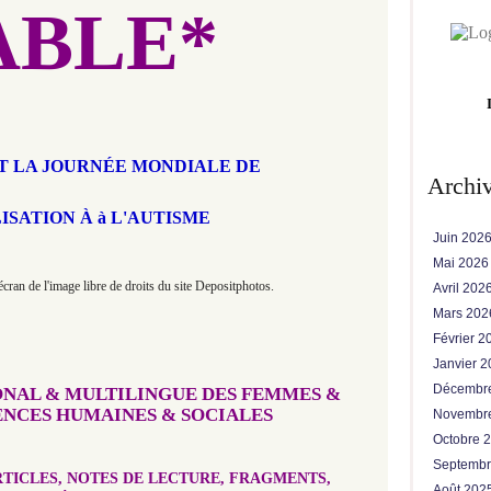
ABLE*
ST LA JOURNÉE MONDIALE DE
Archi
LISATION À à L'AUTISME
Juin 202
Mai 202
cran de l'image libre de droits du site Depositphotos.
Avril 202
Mars 20
Février 
Janvier 
Décembr
ONAL & MULTILINGUE DES FEMMES &
ENCES HUMAINES & SOCIALES
Novembr
Octobre 
Septemb
TICLES, NOTES DE LECTURE, FRAGMENTS,
Août 202