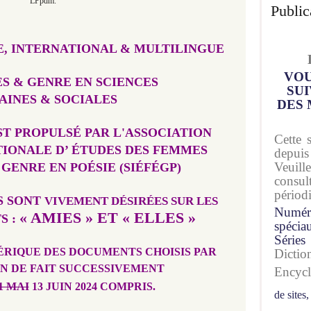
LPpdm.
Public
E, INTERNATIONAL & MULTILINGUE
VOU
ES
& GENRE
EN SCIENCES
SUI
AINES
& SOCIALES
DES 
T PROPULSÉ PAR L'ASSOCIATION
Cette 
TIONALE D’ ÉTUDES DES FEMMES
depuis
Veuil
 GENRE EN POÉSIE (SIÉFÉGP)
consu
périod
S SONT
V
IVEMENT DÉSIRÉES SUR LES
Numér
« AMIES » ET « ELLES »
S :
spécia
Séries
ÉRIQUE DES DOCUMENTS CHOISIS PAR
Dicti
N DE FAIT SUCCESSIVEMENT
Encyc
1 MAI
13 JUIN 2024 COMPRIS.
de sites,