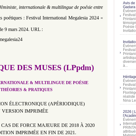
Avis de
ministe, internationale & multilingue de poésie entre
Gadara 
Événeme
Festiva
 poétiques : Festival International Megalesia 2024
«
Printani
témoign
Poésie 
 le 9 mars 2024. URL :
Invitatio
megalesia24
Invitati
Événeme
Festiva
Printani
artistiq
diverses
QUE DES MUSES (LPpdm)
à...
Héritage
Événeme
ERNATIONALE & MULTILINGUE DE POÉSIE
Festiva
Printan
 THÉORIES & PRATIQUES
Florilè
réalist
Nina Lem
SION ÉLECTRONIQUE
(
APÉRIODIQUE
)
N VERSION IMPRIMÉE
2026 | 
l'Acadé
Événeme
Interna
CAS DE FORCE MAJEURE DE 2018 À 2020
PRINTAN
attribu
ITION IMPRIMÉE EN FIN DE 2021.
Matrimo