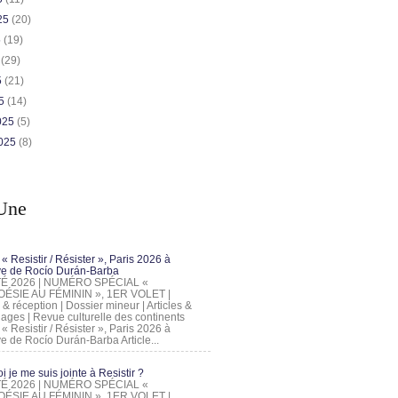
025
(20)
5
(19)
5
(29)
5
(21)
25
(14)
2025
(5)
2025
(8)
Une
 « Resistir / Résister », Paris 2026 à
tive de Rocío Durán-Barba
 ÉTÉ 2026 | NUMÉRO SPÉCIAL «
ÉSIE AU FÉMININ », 1ER VOLET |
 & réception | Dossier mineur | Articles &
ages | Revue culturelle des continents
 « Resistir / Résister », Paris 2026 à
tive de Rocío Durán-Barba Article...
 je me suis jointe à Resistir ?
 ÉTÉ 2026 | NUMÉRO SPÉCIAL «
ÉSIE AU FÉMININ », 1ER VOLET |