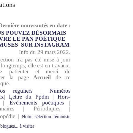
ations
Dernière nouveautés en date :
S POUVEZ DÉSORMAIS
VRE LE PAN POÉTIQUE
MUSES SUR INSTAGRAM
Info du 29 mars 2022.
section n'a pas été mise à jour
 longtemps, elle est en travaux.
lez patienter et merci de
lter la page
Accueil
de ce
ique.
os réguliers
|
Numéros
ux
|
Lettre du Ppdm
|
Hors-
|
Événements poétiques
|
onnaires | Périodiques |
lopédie |
Notre sélection féministe
 blogues... à visiter