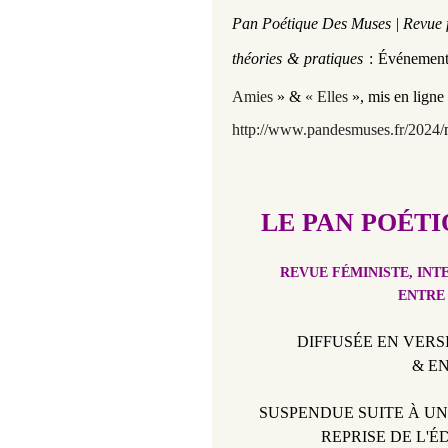
Pan Poétique Des Muses | Revue fé
théories & pratiques
: Événements
Amies
» &
« Elles
»,
mis en ligne
http://www.pandesmuses.fr/2024/
LE PAN POÉTI
REVUE FÉMINISTE, INT
ENTRE
DIFFUSÉE EN VER
& E
SUSPENDUE SUITE À UN 
REPRISE DE L'ÉD