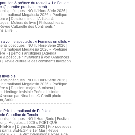
 parution & préface du recueil « Le Fou de
» (à paraître prochainement)
nts poétiques | NO II / Hors-Série 2026 |
l International Megalesia 2026 « Poétique
ère » | Dossier mineur | Articles &
ages | Métiers du livre | Philosophies &
Revue Culturelle des Continents /
ns à lire |...
on à voir le spectacle : « Femmes en effets »
nts poétiques | NO II / Hors-Série 2026 |
l International Megalesia 2026 « Poétique
ère » | Bémols artistiques | Agenda
ue & poétique / Invitations à voir / Annonces
 | Revue culturelle des continents Invitation
 invisible
nts poétiques | NO II / Hors-Série 2026 |
l International Megalesia 2026 « Poétique
ière » | Dossiers majeur & mineur |
ges Héritage invisible Poème historique,
e & vécue par Nina Lem © Crédit photo :
, Arrière...
Le Prix International de Poésie de
mie Claudine de Tencin
nts poétiques | NO II Hors-Série | Festival
tional Megalesia 2026 « POÉTIQUE
IÈRE » | Distinctions 2026 | Prix poétiques
és par la SIÉFÉGP le 1er Mai | Revue
ine 2026 | Le Prix International Poésie de