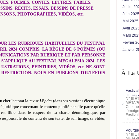
UES, POÈMES, CONTES, LETTRES, FABLES,
Juillet 2
SINS, RÉCITS, ESSAIS, DESSINS DE PRESSE,
NSONS, PHOTOGRAPHIES, VIDÉOS, etc.
Juin 202
Mai 202
Avril 202
Mars 20
Février 
OUR LES RUBRIQUES HABITUELLES DU FESTIVAL
RIL 2024 COMPRIS. LA RÈGLE DE 6 POÈMES (OU
Janvier 
MUNICATIONS PAR RUBRIQUE ET PAR PERSONNE
'APPLIQUE AU FESTIVAL MEGALESIA 2024. LES
USTRATIONS, PEINTURES, VIDÉOS, etc. NE SONT
À La 
 RESTRICTION. NOUS EN PUBLIONS TOUTEFOIS
Festival
l’initia
N° III
 cher lectorat la revue
LPpdm
(dans ses versions électronique
MÉTAPO
té juridique concernant le contenu publié par elle parce qu'elle
Critique
témoign
est libre dans le respect de sa charte déontologique, par
Festival
ue responsable du contenu de son texte, de son image, sa vidéo,
l’initia
Pourquoi
N° III
MÉTAPO