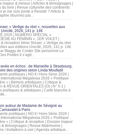
s majeur & mineur | Articles & témoignages |
s du livre | Revue culturelle des continents
 je me suis jointe à Resistir ? Article &
phie (fournie) par...
raer, « Vertige du réel », nouvelles aux
 Unicité, 2026, 141 p. 14€
 ÉTÉ 2026 | NUMÉRO SPÉCIAL «
ÉSIE AU FÉMININ », 1ER VOLET |
 & réception Irène Shraer, « Vertige du réel
lles aux éditions Unicité, 2026, 141 p. 14€
 par Maggy de Coster Site personnel Le
es Poètes Il s’agit...
ranée en échos : de Marseille à Strasbourg,
ire des origines selon Linda Moufadil
nts poétiques | NO II / Hors-Série 2026 |
l International Megalesia 2026 « Poétique
ère » | Bémols artistiques | Critique &
on & REVUE ORIENTALES (O) | N° 5-1 |
s poétiques & artistiques | Carte blanche à
te...
ion autour de Madame de Sévigné au
arnavalet à Paris
nts poétiques | NO II / Hors-Série 2026 |
l International Megalesia 2026 « Poétique
ère » | Critique & réception | Dossier majeur
les & témoignages | Revue Matrimoine |
ons / Invitations à voir | Agenda artistique...