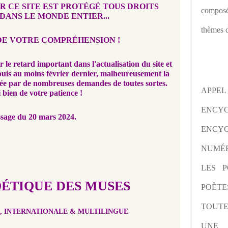
AR
CE SITE EST PROTÉGÉ TOUS DROITS
composé
DANS LE MONDE ENTIER...
thèmes d
DE VOTRE COMPRÉHENSION !
 le retard important dans l'actualisation du site et
puis au moins février dernier, malheureusement la
ée par de nombreuses demandes de toutes sortes.
APPE
 bien de votre patience !
ENCY
sage du 20 mars 2024.
ENCYC
NUMÉR
LES P
OÉTIQUE DES MUSES
POÈTE
TOUTE
, INTERNATIONALE & MULTILINGUE
UNE 