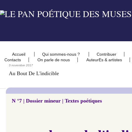
Accueil
Qui sommes-nous ?
Contribuer
Contacts
On parle de nous
AuteurEs & artistes
3 novembre 2017
Au Bout De L'indicible
N °7 |
Dossier mineur
| Textes poétiques