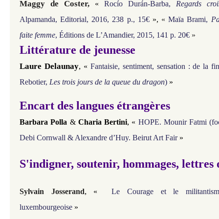
Maggy de Coster,
«
Rocío Durán-Barba,
Regards croi
Alpamanda, Editorial, 2016, 238 p., 15€
»,
«
Maïa Brami,
Pa
faite femme
, Éditions de L’Amandier, 2015, 141 p. 20€
»
Littérature de jeunesse
Laure Delaunay
,
«
Fantaisie, sentiment, sensation : de la f
Rebotier,
Les trois jours de la queue du dragon
)
»
Encart des langues étrangères
,
Barbara Polla
&
Charia Bertini
«
HOPE. Mounir Fatmi (focus
Debi Cornwall & Alexandre d’Huy. Beirut Art Fair
»
S'indigner, soutenir, hommages, lettres
,
Sylvain Josserand
«
Le Courage et le militantism
luxembourgeoise
»