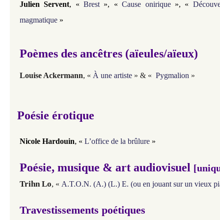
,
Julien Servent
«
Brest
», «
Cause onirique
», «
Découve
magmatique
»
Poèmes des ancêtres (aïeules/aïeux)
,
Louise Ackermann
«
À une artiste
»
&
«
Pygmalion
»
Poésie érotique
,
Nicole Hardouin
«
L’office de la brûlure
»
Poésie, musique & art audiovisuel
[uniqu
Trihn Lo
,
«
A.T.O.N. (A.) (L.) E. (ou en jouant sur un vieux p
Travestissements poétiques