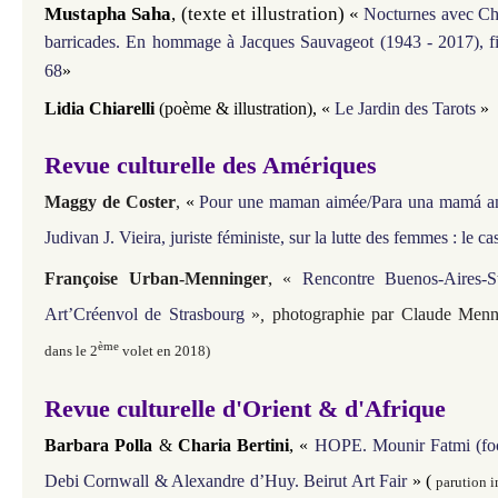
Mustapha Saha
,
(texte et illustration) «
Nocturnes avec C
barricades. En hommage à Jacques Sauvageot (1943 - 2017), fi
68
»
Lidia Chiarelli
(poème & illustration), «
Le Jardin des Tarots
»
Revue culturelle des Amériques
Maggy de Coster
,
«
Pour une maman aimée/Para una mamá 
Judivan J. Vieira, juriste féministe, sur la lutte des femmes : le ca
,
Françoise Urban-Menninger
«
Rencontre Buenos-Aires-St
Art’Créenvol de Strasbourg
»
,
photographie par Claude Menn
ème
dans le 2
volet en 2018)
Revue culturelle d'Orient & d'Afrique
,
Barbara Polla
&
Charia Bertini
«
HOPE. Mounir Fatmi (focus
Debi Cornwall & Alexandre d’Huy. Beirut Art Fair
» (
parution 