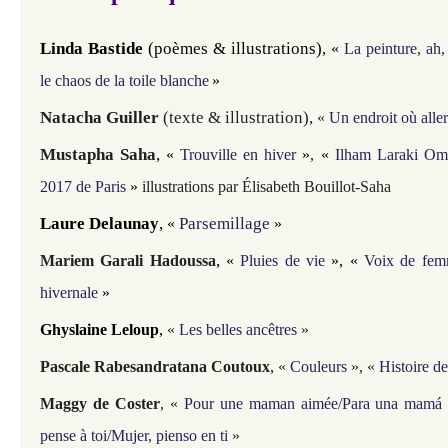
Linda Bastide
(poèmes & illustrations)
,
«
La peinture, ah, 
le chaos de la toile blanche
»
Natacha Guiller
(texte & illustration
),
«
Un endroit où aller
Mustapha Saha
,
«
Trouville en hiver
»
,
«
Ilham Laraki Oma
2017 de Paris
»
illustrations par Élisabeth Bouillot-Saha
Laure Delaunay
,
Parsemillage
«
»
,
Mariem Garali Hadoussa
«
Pluies de vie
»
,
«
Voix de fem
hivernale
»
Ghyslaine Leloup
,
«
Les belles ancêtres
»
,
Pascale Rabesandratana Coutoux
«
Couleurs
», «
Histoire de
Maggy de Coster
, «
Pour une maman aimée/Para una mamá
pense à toi/Mujer, pienso en ti
»