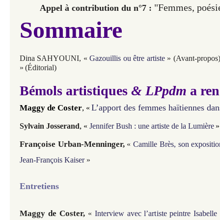
"Femmes, poésie
Appel à contribution du n°7 :
Sommaire
Dina SAHYOUNI, «
Gazouillis ou être artiste
» (Avant-propos
»
(Éditorial)
Bémols artistiques
& LPpdm
a ren
L’apport des femmes haïtiennes dans
Maggy de Coster
,
«
,
Sylvain Josserand
«
Jennifer Bush : une artiste de la Lumière
»
Françoise Urban-Menninger,
«
Camille Brès, son expositi
Jean-François Kaiser
»
Entretiens
Maggy de Coster,
«
Interview avec l’artiste peintre Isabell