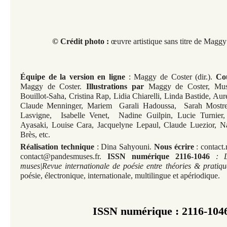
© Crédit photo :
œuvre artistique sans titre de Ma
Équipe
de la version en ligne
: Maggy de Coster (dir.).
Cou
Maggy de Coster.
Illustrations par
Maggy de Coster, Must
Bouillot-Saha, Cristina Rap, Lidia Chiarelli, Linda Bastide, Au
Claude Menninger, Mariem Garali Hadoussa, Sarah Mostre
Lasvigne, Isabelle Venet, Nadine Guilpin, Lucie Turnier,
Ayasaki, Louise Cara, Jacquelyne Lepaul, Claude Luezior,
Na
Brès, etc.
Réalisation technique
: Dina Sahyouni.
Nous écrire
: contact
contact@pandesmuses.fr.
ISSN numérique 2116-1046
: 
muses|Revue internationale de poésie entre théories & pratiqu
poésie, électronique, internationale, multilingue et apériodique.
ISSN numérique : 2116-104