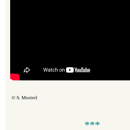
© S. Mostrel
***