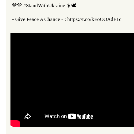
💙💛 #StandWithUkraine ☀️🕊️
Give Peace A Chance
 : https://t.co/kEoOOAdE1c
«
»