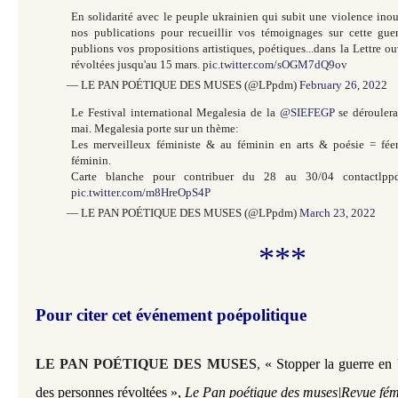
En solidarité avec le peuple ukrainien qui subit une violence ino
nos publications pour recueillir vos témoignages sur cette gu
publions vos propositions artistiques, poétiques...dans la Lettre o
révoltées jusqu'au 15 mars.
pic.twitter.com/sOGM7dQ9ov
— LE PAN POÉTIQUE DES MUSES (@LPpdm)
February 26, 2022
Le Festival international Megalesia de la
@SIEFEGP
se déroulera
mai. Megalesia porte sur un thème:
Les merveilleux féministe & au féminin en arts & poésie = fée
féminin.
Carte blanche pour contribuer du 28 au 30/04 contactlpp
pic.twitter.com/m8HreOpS4P
— LE PAN POÉTIQUE DES MUSES (@LPpdm)
March 23, 2022
***
Pour citer cet événement poépolitique
LE PAN POÉTIQUE DES MUSES
,
« Stopper la guerre en U
des personnes révoltées »,
Le Pan poétique des muses|Revue fémi