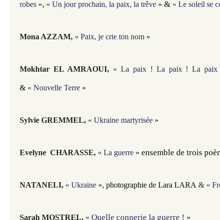
,
&
robes
»
«
Un jour prochain, la paix, la trêve
»
«
Le soleil se c
​Mona AZZAM,
«
​Paix, je crie ton nom
»
Mokhtar EL AMRAOUI,
«
La paix ! La paix ! La paix
&
«
Nouvelle Terre
»
Sylvie GREMMEL,
«
Ukraine martyrisée
»
 ensemble de trois poèm
Evelyne CHARASSE,
«
La guerre
»
NATANELI
,
«
Ukraine
»,
photographie de Lara LARA
& «
Fr
Quelle connerie la guerre !
Sarah MOSTREL,
«
»