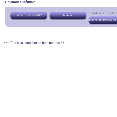
L'humour au féminin
LE PAN POÉTIQUE
numéro spécial 2022
humour
muses et féminins en
<< L'âne
Mila : une femme hors normes >>