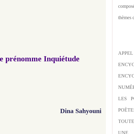
composé
thèmes d
APPE
e prénomme Inquiétude
ENCY
ENCYC
NUMÉR
LES P
Dina Sahyouni
POÈTE
TOUTE
UNE 