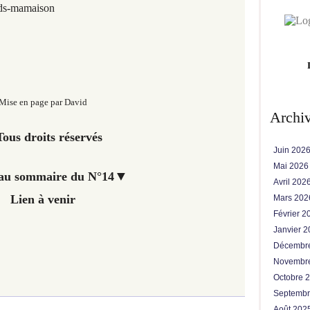
/ds-mamaison
Mise en page par David
Archi
ous droits réservés
Juin 202
Mai 202
▼
au sommaire du N°14
Avril 202
Lien à venir
Mars 20
Février 
Janvier 
Décembr
Novembr
Octobre 
Septemb
Août 202