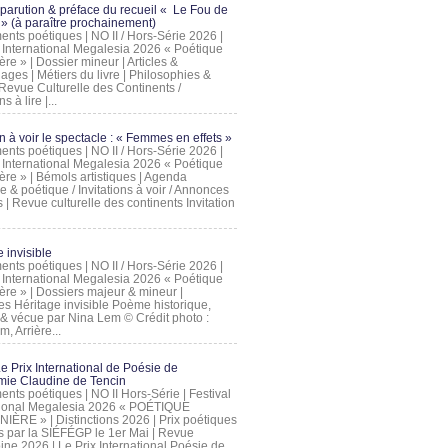
 parution & préface du recueil « Le Fou de
» (à paraître prochainement)
nts poétiques | NO II / Hors-Série 2026 |
l International Megalesia 2026 « Poétique
ère » | Dossier mineur | Articles &
ages | Métiers du livre | Philosophies &
Revue Culturelle des Continents /
ns à lire |...
on à voir le spectacle : « Femmes en effets »
nts poétiques | NO II / Hors-Série 2026 |
l International Megalesia 2026 « Poétique
ère » | Bémols artistiques | Agenda
ue & poétique / Invitations à voir / Annonces
 | Revue culturelle des continents Invitation
 invisible
nts poétiques | NO II / Hors-Série 2026 |
l International Megalesia 2026 « Poétique
ière » | Dossiers majeur & mineur |
ges Héritage invisible Poème historique,
e & vécue par Nina Lem © Crédit photo :
, Arrière...
Le Prix International de Poésie de
mie Claudine de Tencin
nts poétiques | NO II Hors-Série | Festival
tional Megalesia 2026 « POÉTIQUE
IÈRE » | Distinctions 2026 | Prix poétiques
és par la SIÉFÉGP le 1er Mai | Revue
ine 2026 | Le Prix International Poésie de