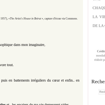
CHAQU
LA VI
 1957), «
The Artist's House in Beirut
», capture d'écran via Commons.
DE LA 
osophique dans mon imaginaire,
Crédit
mondiale
réalisée 
vore tout.
 puis en battements irréguliers du cœur et enfin.. en 
Reche
lles
 et.. l
es encriers de ma vie demeurent vides.