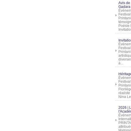
Avis de
Gadara 
Événeme
Festiva
Printani
témoign
Poésie 
Invitatio
Invitati
Événeme
Festiva
Printani
artistiq
diverses
à...
Héritage
Événeme
Festiva
Printan
Florilè
réalist
Nina Lem
2026 | 
l'Acadé
Événeme
Interna
PRINTAN
attribu
Matrimo