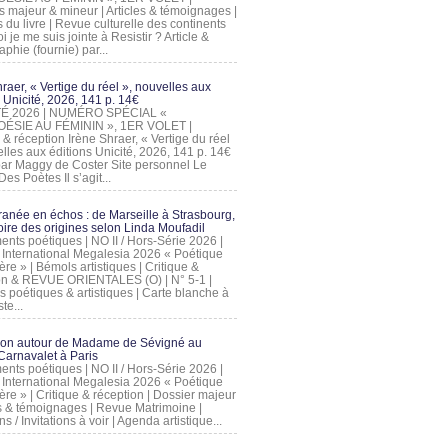
s majeur & mineur | Articles & témoignages |
s du livre | Revue culturelle des continents
 je me suis jointe à Resistir ? Article &
phie (fournie) par...
raer, « Vertige du réel », nouvelles aux
 Unicité, 2026, 141 p. 14€
 ÉTÉ 2026 | NUMÉRO SPÉCIAL «
ÉSIE AU FÉMININ », 1ER VOLET |
 & réception Irène Shraer, « Vertige du réel
lles aux éditions Unicité, 2026, 141 p. 14€
 par Maggy de Coster Site personnel Le
es Poètes Il s’agit...
ranée en échos : de Marseille à Strasbourg,
ire des origines selon Linda Moufadil
nts poétiques | NO II / Hors-Série 2026 |
l International Megalesia 2026 « Poétique
ère » | Bémols artistiques | Critique &
on & REVUE ORIENTALES (O) | N° 5-1 |
s poétiques & artistiques | Carte blanche à
te...
ion autour de Madame de Sévigné au
arnavalet à Paris
nts poétiques | NO II / Hors-Série 2026 |
l International Megalesia 2026 « Poétique
ère » | Critique & réception | Dossier majeur
les & témoignages | Revue Matrimoine |
ons / Invitations à voir | Agenda artistique...