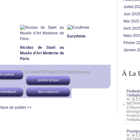
Juillet 2
Juin 202
Mai 202
Avril 202
Mars 20
Eurythmie
Février 
Nicolas de Staël au
Janvier 
Musée d’Art Moderne de
Paris
À La 
LE PAN POÉTIQUE DES MUSES
dans
en poésie
poésie lyrique
Festival
ymboliques
dina sahyouni
l’initia
N° III
MÉTAPO
iture de poètes >>
Critique
témoign
Festival
l’initia
Pourquoi
N° III
MÉTAPO