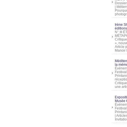
Dossier
| Métier
Pourquoi
photogra
Irène Sh
éditions
N° III
MÉTAPO
Critique
», nouve
Article
Manoir D
Méditer
la mémo
Événeme
Festiva
Printani
récepti
Critique
une artis
Exposit
Musée C
Événeme
Festiva
Printani
| Artic
Invitati