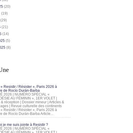
025
(20)
5
(19)
5
(29)
5
(21)
25
(14)
2025
(5)
2025
(8)
Une
 « Resistir / Résister », Paris 2026 à
tive de Rocío Durán-Barba
 ÉTÉ 2026 | NUMÉRO SPÉCIAL «
ÉSIE AU FÉMININ », 1ER VOLET |
 & réception | Dossier mineur | Articles &
ages | Revue culturelle des continents
 « Resistir / Résister », Paris 2026 à
tive de Rocío Durán-Barba Article...
 je me suis jointe à Resistir ?
 ÉTÉ 2026 | NUMÉRO SPÉCIAL «
ÉSIE AU FÉMININ », 1ER VOLET |