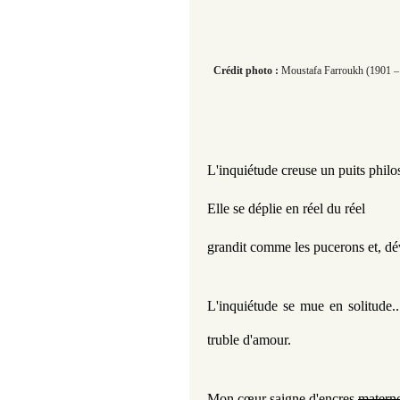
Crédit photo :
Moustafa Farroukh (1901 –
L'inquiétude creuse un puits phil
Elle se déplie en réel du réel
grandit comme les pucerons et, dé
L'inquiétude se mue en solitude..
truble d'amour.
Mon cœur saigne d'encres 
materne