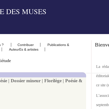
Bienv
s ?
Contribuer
Publications &
AuteurEs & artistes
iétude
La rédac
éditoria
sie | Dossier mineur | Florilège | Poésie &
ce site 
L’asso
septemb