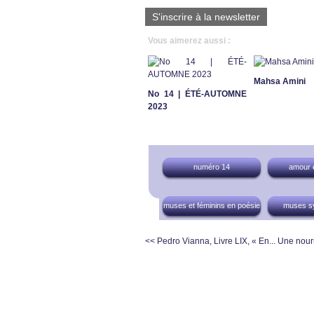
S'inscrire à la newsletter
Vous aimerez aussi :
Mahsa Amini
No 14 | ÉTÉ-AUTOMNE
2023
numéro 14
amour 
muses et féminins en poésie
muses s
<< Pedro Vianna, Livre LIX, « En...
Une nourr