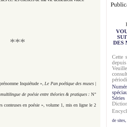
Public
VOU
SUI
***
DES 
Cette 
depuis
Veuil
consu
périod
 prénomme Inquiétude »,
Le Pan poétique des muses |
Numér
spécia
 multilingue de poésie entre théories & pratiques :
N°
Séries
Dicti
nteuses en poésie », volume 1, mis en ligne le 2
Encyc
de sites,