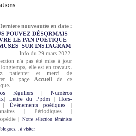
ations
Dernière nouveautés en date :
S POUVEZ DÉSORMAIS
VRE LE PAN POÉTIQUE
MUSES SUR INSTAGRAM
Info du 29 mars 2022.
section n'a pas été mise à jour
 longtemps, elle est en travaux.
lez patienter et merci de
lter la page
Accueil
de ce
ique.
os réguliers
|
Numéros
ux
|
Lettre du Ppdm
|
Hors-
|
Événements poétiques
|
onnaires | Périodiques |
lopédie |
Notre sélection féministe
 blogues... à visiter