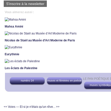
S'inscrire à la newsletter
Vous aimerez aussi :
Mahsa Amini
Nicolas de Staël au Musée d’Art Moderne de Paris
Eurythmie
Les éclats de Palestine
LE PAN POÉTIQUE
numéro 14
muses et féminins en poésie
muses symboliqu
<< Voies
— Et si je n'étais qu'un rêve... >>