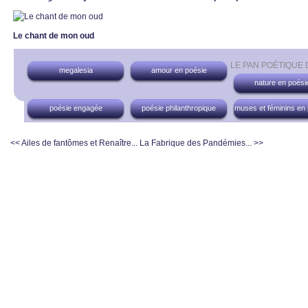
Le chant de mon oud
LE PAN POÉTIQUE
megalesia
amour en poésie
nature en poési
poésie engagée
poésie philanthropique
muses et féminins en
<< Ailes de fantômes et Renaître...
La Fabrique des Pandémies... >>