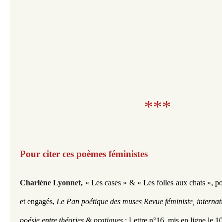
***
Pour citer ces poèmes féministes
Charlène Lyonnet
,
« Les cases » & « Les folles aux chats », p
et engagés,
Le Pan poétique des muses|Revue féministe, internat
poésie entre théories & pratiques
: Lettre n°16
,
mis en ligne le 1