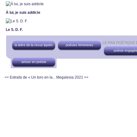
À lui, je suis addicte
Le S. D. F.
LE PAN POÉTIQUE
la lettre de la revue lppdm
poésies féministes
poésie engagé
amour en poésie
<< Extraits de « Un toro en la...
Megalesia 2021 >>