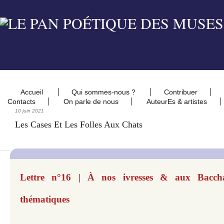
Accueil
Qui sommes-nous ?
Contribuer
Contacts
On parle de nous
AuteurEs & artistes
10 juin 2021
Les Cases Et Les Folles Aux Chats
Lettre n°16 | À nos ivresses & aux Baccha
thématiques