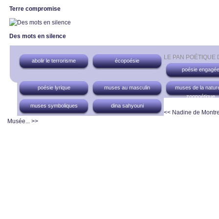
Terre compromise
Des mots en silence
LE PAN POÉTIQUE
abolir le terrorisme
écopoésie
poésie engagé
poésie lyrique
muses au masculin
muses de la nature
zoopoétique
muses symboliques
dina sahyouni
<< Nadine de Montre
Musée... >>