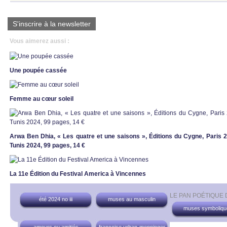
S'inscrire à la newsletter
Vous aimerez aussi :
Une poupée cassée
Femme au cœur soleil
Arwa Ben Dhia, « Les quatre et une saisons », Éditions du Cygne, Paris 
Tunis 2024, 99 pages, 14 €
La 11e Édition du Festival America à Vincennes
LE PAN POÉTIQUE
été 2024 no iii
muses au masculin
muses symboliqu
amours ou amitiés
françoise urban-menninger