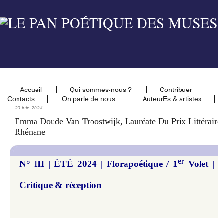
Accueil
Qui sommes-nous ?
Contribuer
Contacts
On parle de nous
AuteurEs & artistes
20 juin 2024
Emma Doude Van Troostwijk, Lauréate Du Prix Littérai
Rhénane
er
N° III | ÉTÉ 2024 | Florapoétique / 1
Volet | 
Critique & réception