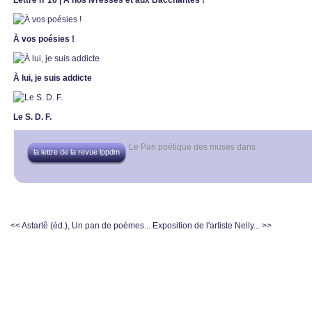
Lettre n°16 | À nos ivresses et aux Bacchantes !
À vos poésies !
À lui, je suis addicte
Le S. D. F.
Le Pan poétique des muses
dans
la lettre de la revue lppdm
<< Astartê (éd.), Un pan de poèmes...
Exposition de l'artiste Nelly... >>