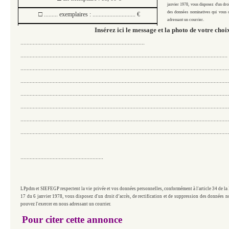
janvier 1978, vous disposez d'un droi
des données nominatives qui vous 
□
......... exemplaires : ............................ €
adressant
un courrier.
Insérez ici le message et la photo de votre choi
.................................................................................
.......................................................................................................................................
........................................................................................................................................
........................................................................................................................................
........................................................................................................................................
........................................................................................................................................
........................................................................................................................................
........................................................................................................................................
......................................................
LPpdm et SIEFEGP respectent la vie privée et vos données personnelles, conformément à l'
article
34 de la 
17 du 6 janvier 1978, vous disposez d'un droit d’accès, de rectification et de suppression des données
pouvez l'exercer en
nous
adressant
un courrier.
Pour citer cette annonce