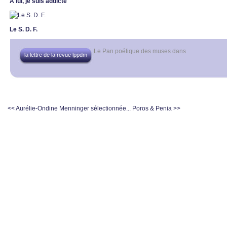
À lui, je suis addicte
Le S. D. F.
Le Pan poétique des muses
dans
la lettre de la revue lppdm
<< Aurélie-Ondine Menninger sélectionnée...
Poros & Penia >>