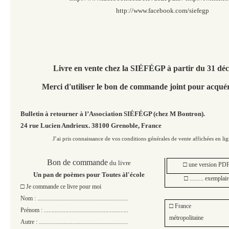
http://www.facebook.com/siefegp
Livre en vente chez la SIÉFÉGP à partir du 31 dé
Merci d'utiliser le bon de commande
joint pour acquér
Bulletin à retourner à l’Association SIÉFÉGP (chez M Bontron).
24 rue Lucien Andrieux. 38100 Grenoble, France
J
’ai pris connaissance de
vos conditions générales de vente
affichées en li
Bon de commande
du livre
□
une
version PDF
Un pan de poèmes pour Toutes àl'école
□
......... exemplaire
□
Je commande ce livre pour moi
Nom : ...........................................................
□
France
Prénom : .......................................................
métropolitaine
Autre : ..........................................................