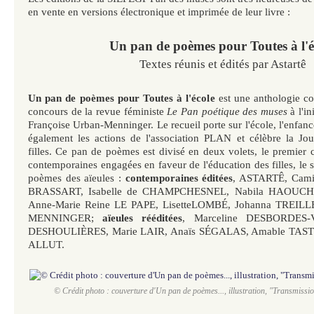
en vente en versions électronique et imprimée de leur livre :
Un pan de poèmes pour Toutes à l'é
Textes réunis et édités par Astartê
Un pan de poèmes pour Toutes à l'école
est une anthologie co
concours de la revue féministe
Le Pan poétique des muses
à l'i
Françoise Urban-Menninger. Le recueil porte sur l'école, l'enfance e
également les actions de l'association PLAN et célèbre la
Jour
filles. Ce pan de poèmes est divisé en deux volets, le premier 
contemporaines engagées en faveur de l'éducation des filles, le
poèmes des aïeules :
contemporaines éditées
, ASTARTÊ, Cam
BRASSART, Isabelle de CHAMPCHESNEL, Nabila HAOUCHE
Anne-Marie Reine LE PAPE, LisetteLOMBÉ, Johanna TREILL
MENNINGER;
aïeules rééditées
, Marceline DESBORDES-
DESHOULIÈRES, Marie LAIR, Anaïs SÉGALAS, Amable TAST
ALLUT.
© Crédit photo : couverture d'Un pan de poèmes..., illustration, "Transmissi