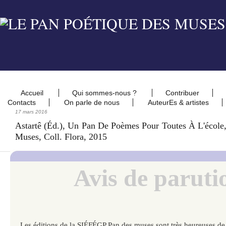
Accueil
Qui sommes-nous ?
Contribuer
Contacts
On parle de nous
AuteurEs & artistes
17 mars 2016
Astartê (éd.), Un Pan De Poèmes Pour Toutes À L'école
Muses, Coll. Flora, 2015
Avis de paruti
Les éditions de la SIÉFÉGP Pan des muses sont très heureuses de