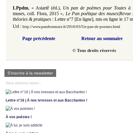
LPpdm
,
«
Astartê (éd.),
Un pan de poèmes pour Toutes à l
muses, coll. Flora, 2015
»,
Le Pan poétique des muses|Revue i
théories & pratiques
: Lettre n°7 [En ligne], mis en ligne le 17 
Url :
http://www.pandesmuses.fr/2016/03/Un-pan-de-poemes.html
Page précédente
Retour au sommaire
© Tous droits réservés
S'inscrire à la newsletter
Vous aimerez aussi :
Lettre n°16 | À nos ivresses et aux Bacchantes !
À vos poésies !