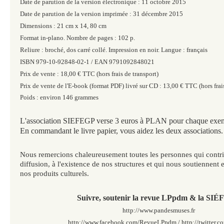
Date de parution de la version électronique : 11 octobre 2015
Date de parution de la version imprimée : 31 décembre 2015
Dimensions : 21 cm x 14, 80 cm
Format in-plano. Nombre de pages : 102 p.
Reliure : broché, dos carré collé. Impression en noir. Langue : français
ISBN 979-10-92848-02-1 / EAN 9791092848021
Prix de vente : 18,00 € TTC (hors frais de transport)
Prix de vente de l'E-book (format PDF) livré sur CD : 13,00 € TTC (hors frais
Poids : environ 146 grammes
L'association SIEFEGP verse 3 euros à PLAN pour chaque exem
En commandant le livre papier, vous aidez les deux associations.
Nous remercions chaleureusement toutes les personnes qui contribu
diffusion, à l'existence de nos structures et qui nous soutiennent 
nos produits culturels.
Suivre, soutenir la revue LPpdm & la SI
http://www.pandesmuses.fr
http://www.facebook.com/RevueLPpdm / http://twitter.