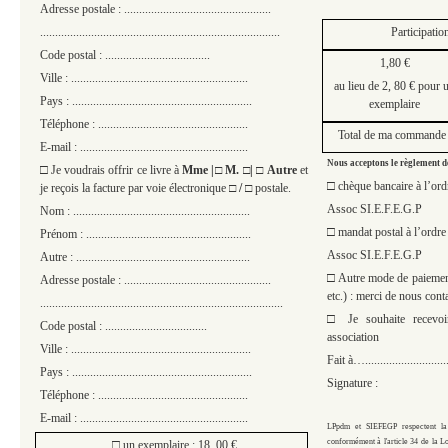
Adresse postale : .................................................
Participatio
................................................................................
Code postal : ...................................
1,80 €
Ville : ...........................................................
au lieu de 2, 80 € pour 
Pays : ............................................................
exemplaire
Téléphone : ..................................................
Total de ma commande 
E-mail : ........................................................
Nous acceptons le règlement 
□
Je voudrais offrir ce livre à
Mme |□ M. □| □ Autre
et
□
chèque bancaire à l
’
ord
j
e reçois la facture par voie électronique
□ / □
postale.
Assoc SI.E.F.E.G.P
Nom : ...........................................................
□
mandat postal à l
’
ordre 
Prénom : .......................................................
Assoc SI.E.F.E.G.P
Autre : ..........................................................
□
Autre mode de paiement
Adresse postale : .................................................
etc.) : merci de nous conta
.................................................................................
□
Je souhaite recevo
Code postal : ..................................
association
Ville : ............................................................
Fait à…............................
Pays : ............................................................
Signature :
Téléphone : ..................................................
E-mail : ........................................................
LPpdm et SIEFEGP respectent la 
□
conformément à l'
article
34 de la Lo
un exemplaire : 18, 00 €