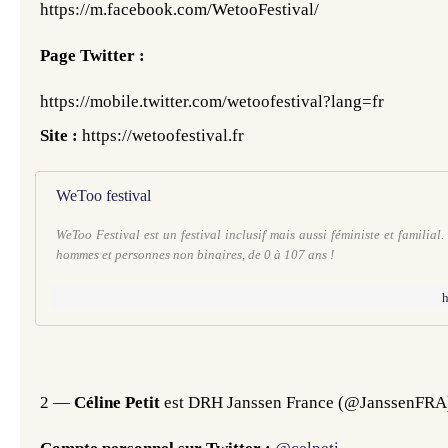
https://m.facebook.com/WetooFestival/
Page Twitter : 
https://mobile.twitter.com/wetoofestival?lang=fr
Site : 
https://wetoofestival.fr
WeToo festival
WeToo Festival est un festival inclusif mais aussi féministe et familial.
hommes et personnes non binaires, de 0 à 107 ans !
h
2 — 
Céline Petit 
est DRH Janssen France (@JanssenFRA)