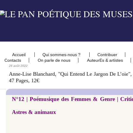
Accueil
Qui sommes-nous ?
Contribuer
Contacts
On parle de nous
AuteurEs & artistes
26 août 2022
Anne-Lise Blanchard, "Qui Entend Le Jargon De L’oie", 
47 Pages, 12€
N°12 | Poémusique des Femmes & Genre | Criti
Astres & animaux