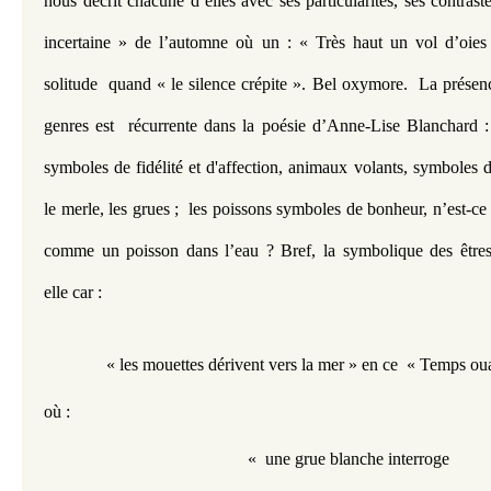
nous décrit chacune d’elles avec ses particularités, ses contra
incertaine » de l’automne où un : « Très haut un vol d’oies 
solitude  quand « le silence crépite ». Bel oxymore.  La présen
genres est  récurrente dans la poésie d’Anne-Lise Blanchard :
symboles de fidélité et d'affection, animaux volants, symboles de 
le merle, les grues ;  les poissons symboles de bonheur, n’est-ce 
comme un poisson dans l’eau ? Bref, la symbolique des êtres e
elle car :
« les mouettes dérivent vers la mer » en ce  « Temps oua
où :
«  une grue blanche interroge