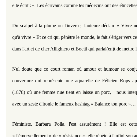
elle écrit : «  Les écrivains comme les médecins ont des étincelles
Du scalpel à la plume ou l'inverse, l'auteure déclare « Vivre ne
qu'à vivre » Et ce cri qui pénètre le monde, le fait s'ériger vers ce
dans l'art et de citer Allighiero et Boetti qui parlai(en)t de mett
Nul doute que ce court roman où amour et humour se conjug
couverture qui représente une aquarelle de Félicien Rops ap
(1878) où une femme nue tient en laisse un porc,   nous interp
avec un zeste d'ironie le fameux hashtag « Balance ton porc »…
Féministe, Barbara Polla, l'est assurément ! Elle est cett
« l'émerveillement » de « résistance », elle répète à l'infini son 