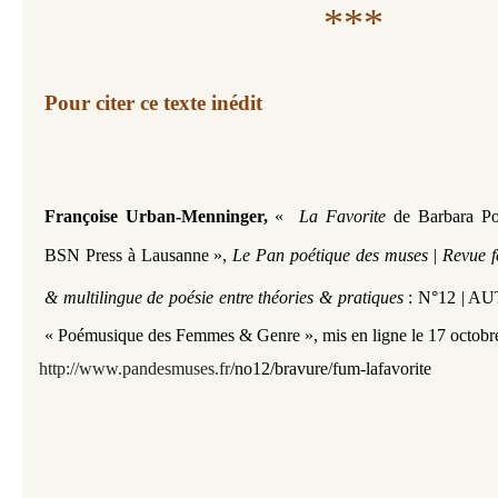
***
Pour citer ce texte inédit​​​​
Françoise Urban-Menninger,
«
La Favorite
de Barbara Po
BSN Press à Lausanne
»,
Le Pan poétique des muses | Revue fé
& multilingue de poésie entre théories & pratiques
:
N°12 | A
« Poémusique des Femmes & Genre »,
mis en ligne le 17 octobr
http://www.pandesmuses.fr
/
no12/bravure/fum-lafavorite