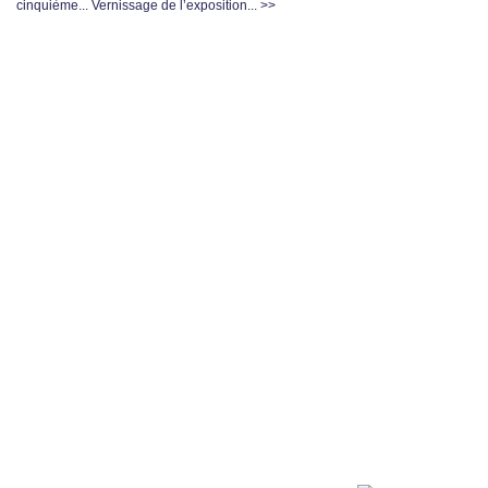
cinquième...
Vernissage de l’exposition... >>