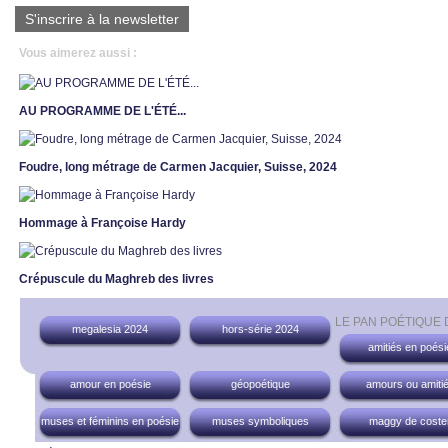
S'inscrire à la newsletter
Vous aimerez aussi :
AU PROGRAMME DE L'ÉTÉ...
Foudre, long métrage de Carmen Jacquier, Suisse, 2024
Hommage à Françoise Hardy
Crépuscule du Maghreb des livres
LE PAN POÉTIQUE
megalesia 2024
hors-série 2024
amitiés en poési
amour en poésie
géopoétique
amours ou amiti
muses et féminins en poésie
muses symboliques
maggy de coste