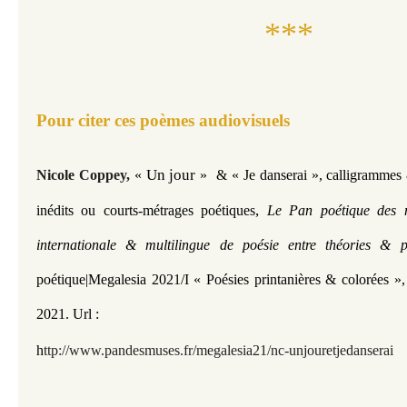
***
Pour citer ces poèmes audiovisuels
 Un jour 
Nicole Coppey,
«
»
& « Je danserai », calligrammes
,
inédits ou courts-métrages poétiques
Le Pan poétique des m
internationale & multilingue de poésie entre théories & 
poétique|Megalesia 2021/I
«
Poésies printanières & colorées »
2021.
Url :
h
ttp://www.pandesmuses.fr/megalesia21/nc-unjouretjedanserai