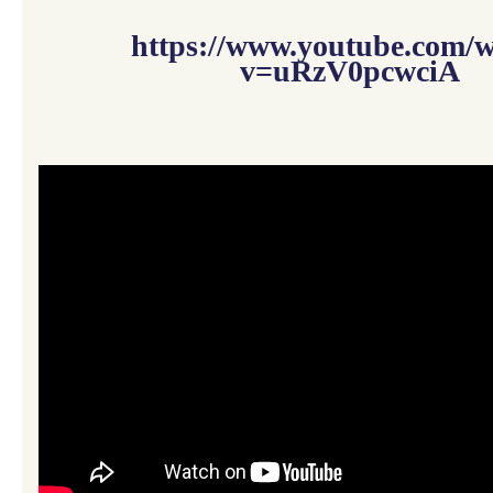
https://www.youtube.com/
v=uRzV0pcwciA