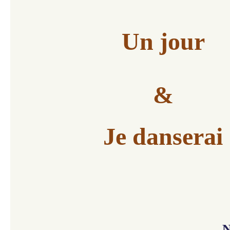
Un jour
&
Je danserai
N