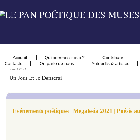
Accueil
Qui sommes-nous ?
Contribuer
Contacts
On parle de nous
AuteurEs & artistes
2 avril 2021
Un Jour Et Je Danserai
Événements poétiques | Megalesia 2021 | Poésie au