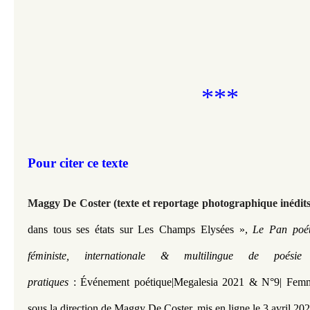
***
Pour citer ce texte
Maggy De Coster (texte et reportage photographique inédits
dans tous ses états sur Les Champs Elysées
»
,
Le Pan poét
féministe, internationale & multilingue de poési
pratiques
: Événement poétique|Megalesia 2021
& N°9| Femme
sous la direction de Maggy De Coster, mis en ligne le 3 avril 202