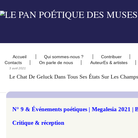
Accueil
Qui sommes-nous ?
Contribuer
Contacts
On parle de nous
AuteurEs & artistes
3 avril 2021
Le Chat De Geluck Dans Tous Ses États Sur Les Champs
N° 9 & Événements poétiques | Megalesia 2021 | Bé
Critique & réception