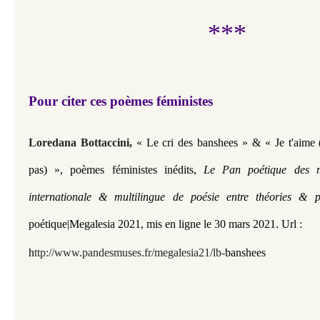
***
Pour citer ces poèmes féministes
Loredana Bottaccini,
« Le cri des banshees
» &
« Je t'aime 
,
pas)
»,
poèmes féministes inédits
Le Pan poétique des mu
internationale & multilingue de poésie entre théories & 
poétique|Megalesia 2021
, mis en ligne le 30 mars 2021.
Url :
h
ttp://www.pandesmuses.fr/megalesia21/lb-
banshees