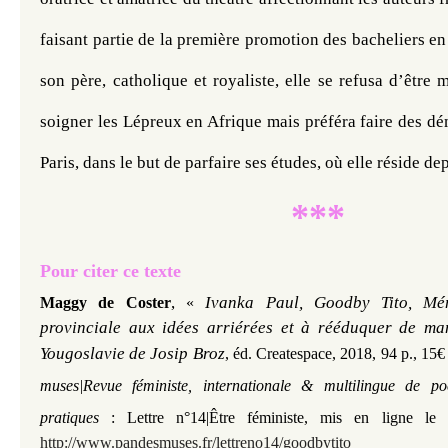
faisant partie de la première promotion des bacheliers en 
son père, catholique et royaliste, elle se refusa d’être m
soigner les Lépreux en Afrique mais préféra faire des dé
Paris, dans le but de parfaire ses études, où elle réside de
***
Pour citer ce texte
,
Ivanka Paul, Goodby Tito, Mém
Maggy de Coster
«
provinciale aux idées arriérées et à rééduquer de ma
Yougoslavie de Josip Broz
, éd. Createspace, 2018, 94 p., 15€
muses|Revue féministe, internationale & multilingue de po
pratiques
: Lettre n°14|Être féministe, mis en ligne le
http://www.pandesmuses.fr/lettreno14/goodbytito