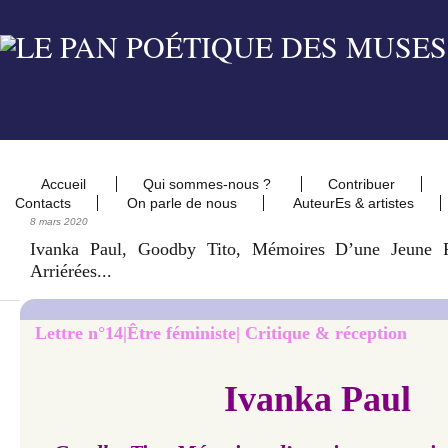
Accueil
Qui sommes-nous ?
Contribuer
Contacts
On parle de nous
AuteurEs & artistes
8 mars 2020
Ivanka Paul, Goodby Tito, Mémoires D’une Jeune P
Arriérées...
Lettre n°14|Être féministe| Critique & réception
Ivanka Paul