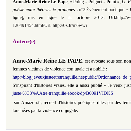
Anne-Marie Reine Le Pape
,
«
Poing - Poignet - Point
»,
Le P
poésie entre théories & pratiques
:
n°2|Événement poétique « 
ligne],
mis en ligne le 11 octobre
2013. Url.
http://
120491454.html/Url. http://0z.fr/m6wwi
Auteur(e)
Anne-Marie Reine LE PAPE
,
est avocate sous son no
femmes victimes de violence conjugale et a publié :
http://blog.jeveuxjusteetretranquille.net/public/Ordonnance_de
S'inspirant d'histoires vraies, elle a aussi publié « Je veux just
juste-%C3%AAtre-tranquille-ebook/dp/B0091VIDKS
sur Amazon.fr, recueil d'histoires poétiques dites par des fe
touché.es par la violence conjugale.