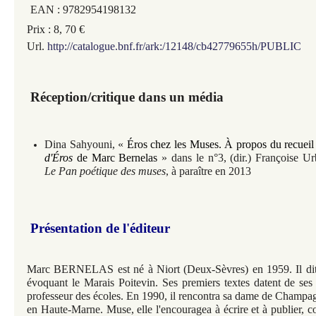
EAN : 9782954198132
Prix : 8, 70 €
Url.
http://catalogue.bnf.fr/ark:/12148/cb42779655h/PUBLIC
Réception/critique dans un média
Dina Sahyouni, «
Éros
chez les Muses. À propos du recuei
d'Éros
de Marc Bernelas
» dans le n°3, (dir.) Françoise U
Le Pan poétique des muses
, à paraître en 2013
Présentation de l'éditeur
Marc BERNELAS est né à Niort (Deux-Sèvres) en 1959. Il di
évoquant le Marais Poitevin. Ses premiers textes datent de ses 
professeur des écoles. En 1990, il rencontra sa dame de Champagn
en Haute-Marne. Muse, elle l'encouragea à écrire et à publier, c