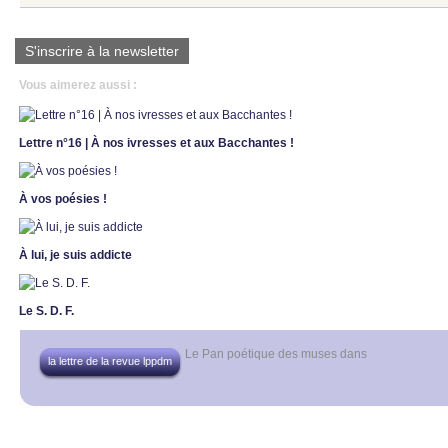
S'inscrire à la newsletter
Vous aimerez aussi :
Lettre n°16 | À nos ivresses et aux Bacchantes !
À vos poésies !
À lui, je suis addicte
Le S. D. F.
Le Pan poétique des muses
dans
la lettre de la revue lppdm