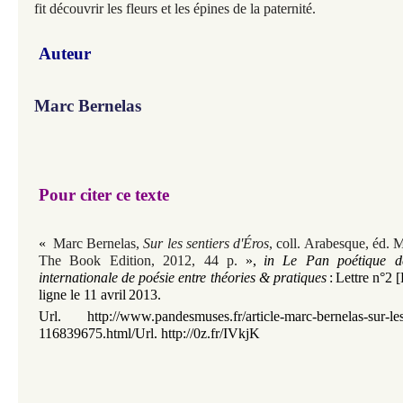
fit découvrir les fleurs et les épines de la paternité.
Auteur
Marc Bernelas
Pour citer ce texte
«
Marc Bernelas,
Sur les sentiers d'
Ér
os
, coll. Arabesque, éd. 
The Book Edition, 2012, 44 p.
»
,
in Le Pan poétique d
internationale de poésie entre théories & pratiques
:
Lettre n°2
[
ligne le 11 avril
2013.
Url. http://www.pandesmuses.fr/article-marc-bernelas-sur-les-
116839675.html
/Url. http://0z.fr/IVkjK